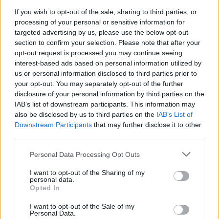
If you wish to opt-out of the sale, sharing to third parties, or
processing of your personal or sensitive information for
targeted advertising by us, please use the below opt-out
Por
Javier Molero
/
jmolero@eurohoops.net
section to confirm your selection. Please note that after your
opt-out request is processed you may continue seeing
El Barça ha anunciado otra salida. Tras las marchas de
Jan
interest-based ads based on personal information utilized by
Vesely
, Tomas Satoransky, Willy Hernangómez, Nico
us or personal information disclosed to third parties prior to
Laprovittola y compañía, el club azulgrana ha confirmado,
your opt-out. You may separately opt-out of the further
quizá de manera sorprendente, la salida de Will Clyburn. Es
disclosure of your personal information by third parties on the
la novena marcha, además de la de Xavi Pascual.
IAB’s list of downstream participants. This information may
also be disclosed by us to third parties on the
IAB’s List of
Downstream Participants
that may further disclose it to other
El jugador americano, que firmó un contrato de dos años
third parties.
hasta verano de 2027, activa su cláusula de salida y
abandona la entidad blaugrana, tal y como ha confirmado el
Please note that this website/app uses one or more Google
Personal Data Processing Opt Outs
propio club en un
comunicado
:
services and may gather and store information including but
not limited to your visit or usage behaviour. You may click to
I want to opt-out of the Sharing of my
personal data.
grant or deny consent to Google and its third-party tags to
Will Clyburn no continuará en el Barça en la temporada
Opted In
use your data for below specified purposes in below Google
2026/27. Su vínculo con el Club finalizó el 30 de junio de
consent section.
I want to opt-out of the Sale of my
2027, pero se ha ejercido la cláusula de rescisión de su
Personal Data.