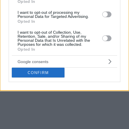
contrato. El FC Barcelona valora su profesionalidad y
Opted In
rendimiento durante la temporada 25/26 y le desea mucha
I want to opt-out of processing my
suerte en el futuro, tanto en lo personal como en lo
Personal Data for Targeted Advertising.
Opted In
profesional.
I want to opt-out of Collection, Use,
El extremo estadounidense llegó a Barcelona en el verano de
Retention, Sale, and/or Sharing of my
Personal Data that Is Unrelated with the
2025 procedente del Virtus Bologna. Con la camiseta
Purposes for which it was collected.
Opted In
azulgrana, disputó 68 partidos (33 en la Euroliga, 31 en la
Liga, 2 en la Copa y 2 en la Liga Catalana).
Google consents
Clyburn promedió 13.8 puntos, 4.2 rebotes y 1.2 asistencias
CONFIRM
en los 33 partidos de Euroliga disputados con el Barça.