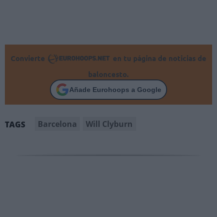
Convierte
en tu página de noticias de
baloncesto.
Añade Eurohoops a Google
Barcelona
Will Clyburn
TAGS