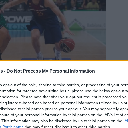
s -
Do Not Process My Personal Information
to opt-out of the sale, sharing to third parties, or processing of your per
en tu página de noticias de baloncesto.
formation for targeted advertising by us, please use the below opt-out s
r selection. Please note that after your opt-out request is processed y
ade Eurohoops a Google
eing interest-based ads based on personal information utilized by us or
disclosed to third parties prior to your opt-out. You may separately opt-
losure of your personal information by third parties on the IAB’s list of
lona Lassa y se incorpora al Bayern.
. This information may also be disclosed by us to third parties on the
IA
Participants
that may further disclose it to other third parties.