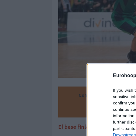
Eurohoop
If you wish 
Convierte
sensitive in
confirm you
Añ
continue se
information 
further disc
El base finlandés deja al Barce
participants
Downstream 