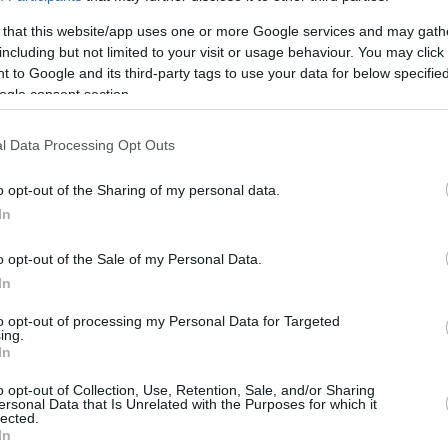
Por Antigoni Zachari /
 that this website/app uses one or more Google services and may gath
info@eurohoops.net
including but not limited to your visit or usage behaviour. You may click 
 to Google and its third-party tags to use your data for below specifi
El Bayern Múnich anunció el fichaje de
ogle consent section.
Petteri Koponen para las próximas
l Data Processing Opt Outs
tres temporadas, confirmando los
informes previos de Eurohoops.
o opt-out of the Sharing of my personal data.
In
Koponen llega al club alemán desde el
Barça Lassa, donde promediaba 7.9
o opt-out of the Sale of my Personal Data.
puntos y 1.5 asistencias por partido
In
-18.
to opt-out of processing my Personal Data for Targeted
ing.
In
es un gran desafío, un nuevo reto, porque el
ene fuerte, sueña con un gran futuro y podría
o opt-out of Collection, Use, Retention, Sale, and/or Sharing
ersonal Data that Is Unrelated with the Purposes for which it
 Espero que pueda ser parte de este proyecto
lected.
In
l siguiente nivel. Para mí, esta es una gran