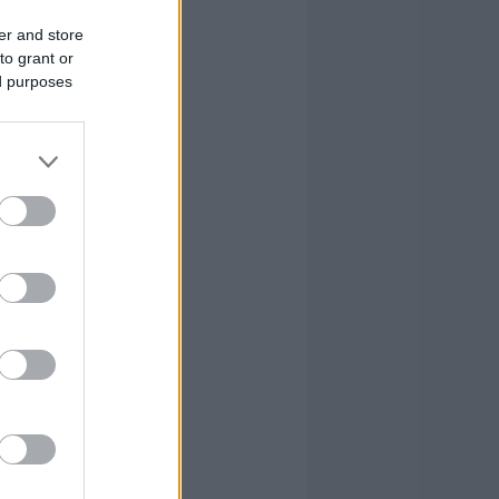
er and store
to grant or
ed purposes