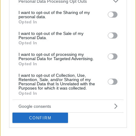
Personal Data Processing Opt Outs
services and may gather and store information including but
not limited to your visit or usage behaviour. You may click to
I want to opt-out of the Sharing of my
personal data.
grant or deny consent to Google and its third-party tags to
Opted In
use your data for below specified purposes in below Google
consent section.
I want to opt-out of the Sale of my
Personal Data.
Opted In
I want to opt-out of processing my
Personal Data for Targeted Advertising.
Opted In
I want to opt-out of Collection, Use,
Retention, Sale, and/or Sharing of my
Personal Data that Is Unrelated with the
Tras la derrota ante el Estrella Roja el lunes, el equipo
Purposes for which it was collected.
dirigido por Dragan Bajic estuvo por delante en el marcador
Opted In
durante más de 22 minutos, pero no aguantó el ritmo del
equipo vasco en la recta final.
Antabia Waller
anotó siete
Google consents
triples y un total de 25 puntos, pero no fue suficiente.
CONFIRM
Con la previsión de que
Mario Nakic
se pierda varios
meses, posiblemente el resto de la temporada, el Igokea