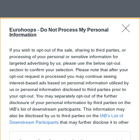
Eurohoops -
Do Not Process My Personal
Information
Poe Eurohoops team /
info@eurohoops.net
If you wish to opt-out of the sale, sharing to third parties, or
El
Surne Bilbao
consiguió un colchón de dos victorias en su
processing of your personal or sensitive information for
grupo al imponerse a domicilio por
80-85
al campeón
targeted advertising by us, please use the below opt-out
bosnio, el
Igokea
. El equipo de Jaume Ponsarnau está con
section to confirm your selection. Please note that after your
opt-out request is processed you may continue seeing
3-0, mientras que el resto de perseguidores se encuentran
interest-based ads based on personal information utilized by
con 1-2.
us or personal information disclosed to third parties prior to
your opt-out. You may separately opt-out of the further
Lude Hakanson
continuó su comienzo de la campaña 2022-
disclosure of your personal information by third parties on the
23 con 16 puntos y seis asistencias.
Ignacio Rosa
consiguió
IAB’s list of downstream participants. This information may
su mejor marca de la temporada con 17 puntos, todos ellos
also be disclosed by us to third parties on the
IAB’s List of
en la primera mitad, mientras que canterano del Barça
Downstream Participants
that may further disclose it to other
third parties.
Agustín Ubal
y logró 8 puntos en su debut en la BCL.
Please note that this website/app uses one or more Google