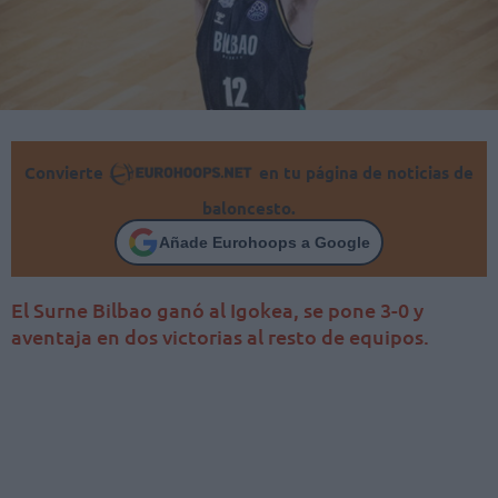
Convierte
en tu página de noticias de
baloncesto.
Añade Eurohoops a Google
El Surne Bilbao ganó al Igokea, se pone 3-0 y
aventaja en dos victorias al resto de equipos.