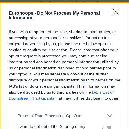
supo reaccionar antes de que fuera tarde en el primer
cuarto. A base de meter músculo para contrarrestar el
Eurohoops -
Do Not Process My Personal
acierto exterior de los de Ibon, el Carpena vivió unos
Information
primeros minutos intensos (24-22).
If you wish to opt-out of the sale, sharing to third parties, or
Fueron Cobbs y Balcerowski los que lograron poner un
processing of your personal or sensitive information for
ritmo diferente al partido. En una situación atípica de
targeted advertising by us, please use the below opt-out
Unicaja, con pocos puntos y ataques más largos, las
section to confirm your selection. Please note that after your
opt-out request is processed you may continue seeing
defensas cobraron importancia, y los dominadores de la
interest-based ads based on personal information utilized by
competición en las últimas temporadas lo usaron a su favor
us or personal information disclosed to third parties prior to
antes del descanso (34-29).
your opt-out. You may separately opt-out of the further
disclosure of your personal information by third parties on the
Este intercambio de golpes no cambió en la salida de
IAB’s list of downstream participants. This information may
vestuarios. Con Perry y Webb entrando en escena, los
also be disclosed by us to third parties on the
IAB’s List of
cajistas poco a poco imponían su estilo y cada posesión valía
Downstream Participants
that may further disclose it to other
oro. Con la grada siendo uno más en los minutos
third parties.
trascendentales, Unicaja se iba sonriendo al último cuarto
Please note that this website/app uses one or more Google
Personal Data Processing Opt Outs
(56-49).
services and may gather and store information including but
not limited to your visit or usage behaviour. You may click to
I want to opt-out of the Sharing of my