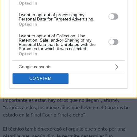
Opted In
I want to opt-out of processing my
Personal Data for Targeted Advertising.
Opted In
I want to opt-out of Collection, Use,
Retention, Sale, and/or Sharing of my
Personal Data that Is Unrelated with the
Purposes for which it was collected.
Opted In
Google consents
Pese a la decepción, Vidorreta quiso reivindicar la
CONFIRM
trayectoria reciente del conjunto tinerfeño y el mérito de
mantenerse de forma continuada en la élite continental. “Lo
importante es estar, hay otros que no llegan”, afirmó.
“Gracias a ellos, los nueve años que llevo en el Canarias he
estado en la Final Four o Final a ocho”.
El técnico también expresó el orgullo que siente por una
plantilla que, según dijo, le permite desarrollar “un