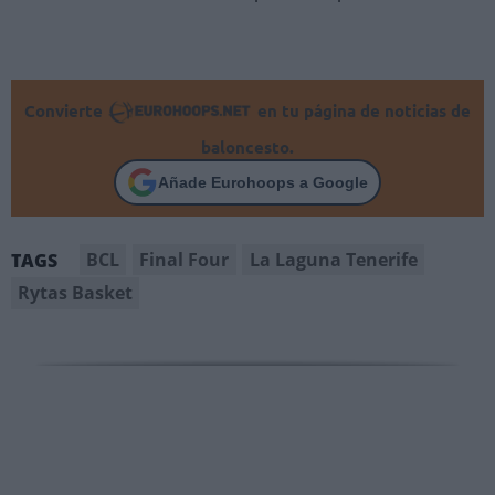
Convierte
en tu página de noticias de
baloncesto.
Añade Eurohoops a Google
BCL
Final Four
La Laguna Tenerife
TAGS
Rytas Basket