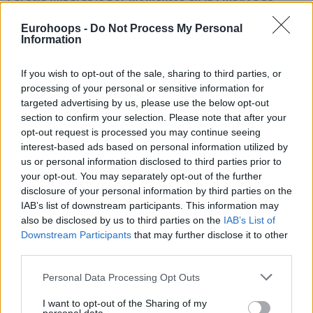
siente uno cuando está en ese momentum y nivel de
Eurohoops -
Do Not Process My Personal
confianza?
Information
Creo que no se puede comparar con nada, es una sensación
que todo deportista quiere tener y me alegro de haber
If you wish to opt-out of the sale, sharing to third parties, or
estado a ese nivel. No diría que me sentí imparable, pero sí
processing of your personal or sensitive information for
fue algo especial. Cuando juegas con esa libertad, dejas de
targeted advertising by us, please use the below opt-out
pensar y llegan las oportunidades y se trata de intentar
section to confirm your selection. Please note that after your
aprovecharlas.
opt-out request is processed you may continue seeing
interest-based ads based on personal information utilized by
us or personal information disclosed to third parties prior to
your opt-out. You may separately opt-out of the further
disclosure of your personal information by third parties on the
IAB’s list of downstream participants. This information may
also be disclosed by us to third parties on the
IAB’s List of
Downstream Participants
that may further disclose it to other
third parties.
Please note that this website/app uses one or more Google
Personal Data Processing Opt Outs
services and may gather and store information including but
not limited to your visit or usage behaviour. You may click to
I want to opt-out of the Sharing of my