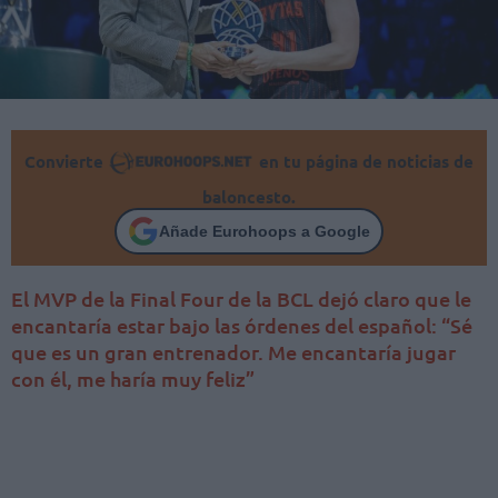
Convierte
en tu página de noticias de
baloncesto.
Añade Eurohoops a Google
El MVP de la Final Four de la BCL dejó claro que le
encantaría estar bajo las órdenes del español: “Sé
que es un gran entrenador. Me encantaría jugar
con él, me haría muy feliz”