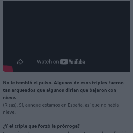
No le tembló el pulso. Algunos de esos triples fueron
tan arqueados que algunos dirían que bajaron con
nieve.
(Risas). Sí, aunque estamos en España, así que no había
nieve.
¿Y el triple que forzó la prórroga?
Es una jugada que ensayamos, la ejecutamos a la perfección