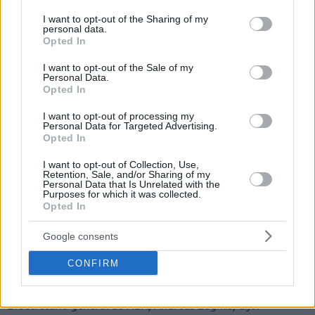
services and may gather and store information including but
not limited to your visit or usage behaviour. You may click to
I want to opt-out of the Sharing of my
personal data.
grant or deny consent to Google and its third-party tags to
Opted In
use your data for below specified purposes in below Google
consent section.
I want to opt-out of the Sale of my
Personal Data.
Opted In
I want to opt-out of processing my
Personal Data for Targeted Advertising.
Opted In
I want to opt-out of Collection, Use,
Retention, Sale, and/or Sharing of my
Personal Data that Is Unrelated with the
Purposes for which it was collected.
Opted In
Esta es la primera edición de la Copa Intercontinental FIBA
que contará con la presencia de los campeones actuales de
Google consents
la NBA G League, de la Basketball Champions League y la
CONFIRM
DIRECTV Liga de las Américas.
El secretario general de FIBA, Andreas Zagklis, dijo: