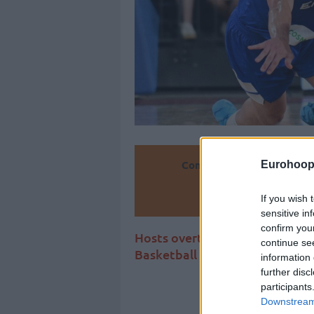
Convierte
Eurohoop
Añ
If you wish 
sensitive in
confirm you
Hosts overturn a 14-point defic
continue se
Basketball World Cup Qualifie
information 
further disc
participants
Downstream 