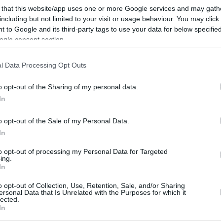
 that this website/app uses one or more Google services and may gath
Rumania produjo una de las mayores
including but not limited to your visit or usage behaviour. You may click 
 to Google and its third-party tags to use your data for below specifi
conmociones en las eliminatorias de
ogle consent section.
la Copa Mundial de Baloncesto de la
FIBA, derrotando a Grecia 73-66 para
l Data Processing Opt Outs
mantener el Grupo B muy abierto.
o opt-out of the Sharing of my personal data.
A pesar de estar 14 puntos por detrás,
In
los anfitriones montaron una
o opt-out of the Sale of my Personal Data.
 de una exhibición defensiva dominante. El
In
último minuto, cuando Emi Cate bloqueó un
derando 69-66, ayudando a sellar una victoria
to opt-out of processing my Personal Data for Targeted
ing.
In
o opt-out of Collection, Use, Retention, Sale, and/or Sharing
 con 20 puntos, mientras que Lucas Tohatan
ersonal Data that Is Unrelated with the Purposes for which it
lected.
ncias cuando 10 jugadores rumanos
In
ón. La victoria mejora a Rumania a 2-3,