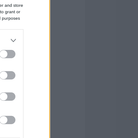
er and store
to grant or
ed purposes