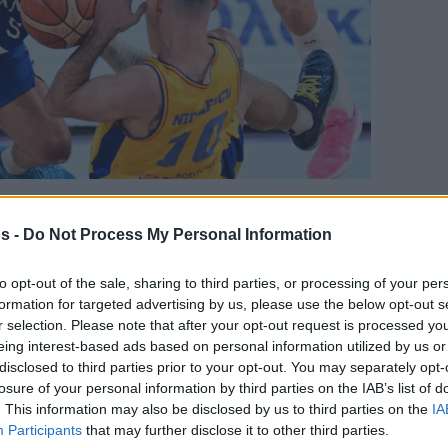
en tu página de noticias de baloncesto.
s -
Do Not Process My Personal Information
ade Eurohoops a Google
to opt-out of the sale, sharing to third parties, or processing of your per
formation for targeted advertising by us, please use the below opt-out s
r selection. Please note that after your opt-out request is processed y
it for one of the biggest upsets in FIBA
eing interest-based ads based on personal information utilized by us or
rs
disclosed to third parties prior to your opt-out. You may separately opt-
losure of your personal information by third parties on the IAB’s list of
Por Eurohoops team
. This information may also be disclosed by us to third parties on the
IA
Participants
that may further disclose it to other third parties.
/
info@eurohoops.net