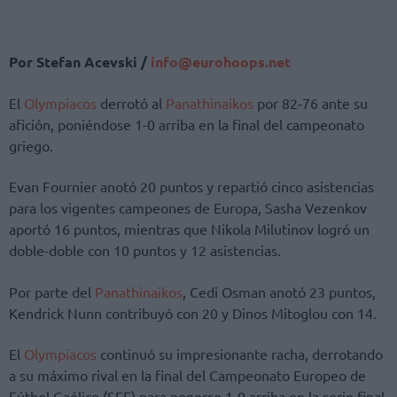
Por Stefan Acevski /
info@eurohoops.net
El
Olympiacos
derrotó al
Panathinaikos
por 82-76 ante su
afición, poniéndose 1-0 arriba en la final del campeonato
griego.
Evan Fournier anotó 20 puntos y repartió cinco asistencias
para los vigentes campeones de Europa, Sasha Vezenkov
aportó 16 puntos, mientras que Nikola Milutinov logró un
doble-doble con 10 puntos y 12 asistencias.
Por parte del
Panathinaikos
, Cedi Osman anotó 23 puntos,
Kendrick Nunn contribuyó con 20 y Dinos Mitoglou con 14.
El
Olympiacos
continuó su impresionante racha, derrotando
a su máximo rival en la final del Campeonato Europeo de
Fútbol Gaélico (SEF) para ponerse 1-0 arriba en la serie final.