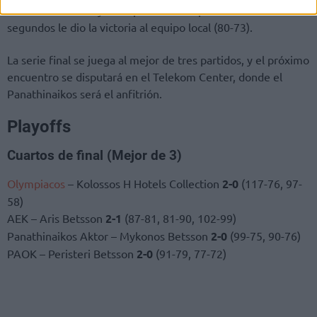
mantuvo la calma y un triple de Walkup a falta de 23
segundos le dio la victoria al equipo local (80-73).
La serie final se juega al mejor de tres partidos, y el próximo
encuentro se disputará en el Telekom Center, donde el
Panathinaikos será el anfitrión.
Playoffs
Cuartos de final (Mejor de 3)
Olympiacos
– Kolossos H Hotels Collection
2-0
(117-76, 97-
58)
AEK – Aris Betsson
2-1
(87-81, 81-90, 102-99)
Panathinaikos Aktor – Mykonos Betsson
2-0
(99-75, 90-76)
PAOK – Peristeri Betsson
2-0
(91-79, 77-72)