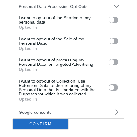
Please note that this website/app uses one or more Google
Personal Data Processing Opt Outs
services and may gather and store information including but
not limited to your visit or usage behaviour. You may click to
I want to opt-out of the Sharing of my
personal data.
grant or deny consent to Google and its third-party tags to
Opted In
use your data for below specified purposes in below Google
consent section.
I want to opt-out of the Sale of my
Personal Data.
Opted In
I want to opt-out of processing my
Personal Data for Targeted Advertising.
Opted In
I want to opt-out of Collection, Use,
Retention, Sale, and/or Sharing of my
Personal Data that Is Unrelated with the
Purposes for which it was collected.
Opted In
Sin embargo, el Panathinaikos logró remontar gracias a una
Google consents
actuación increíble de Mitoglou, quien anotó cuatro triples
CONFIRM
en el tercer cuarto. El PAO incluso se puso por delante en el
último cuarto (65-64), pero el Olympique de Olympia