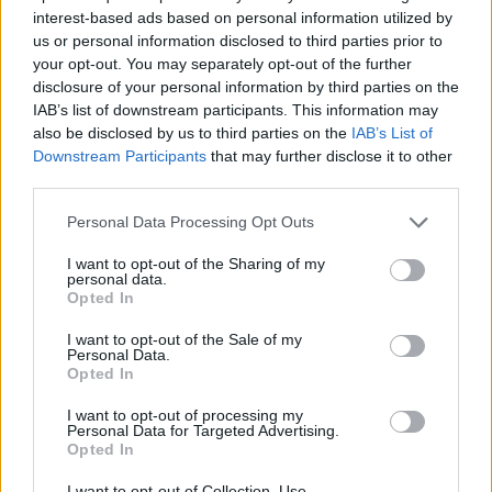
contribuyó con 11 puntos y siete rebotes, y Leandro
interest-based ads based on personal information utilized by
Bolmaro aportó nueve puntos.
us or personal information disclosed to third parties prior to
your opt-out. You may separately opt-out of the further
Por parte de Venice, Amedeo Tessitori lideró al equipo con
disclosure of your personal information by third parties on the
24 puntos y cinco rebotes. R.J. Cole le siguió con 16 puntos,
IAB’s list of downstream participants. This information may
mientras que Jordan Parks registró 13 puntos y nueve
also be disclosed by us to third parties on the
IAB’s List of
rebotes.
Downstream Participants
that may further disclose it to other
third parties.
Milano
tomó el control del partido desde el principio,
Please note that this website/app uses one or more Google
Personal Data Processing Opt Outs
logrando una ventaja de 24-15 tras el primer cuarto, para
services and may gather and store information including but
luego ampliarla a 54-37 al descanso. Venice recortó
not limited to your visit or usage behaviour. You may click to
I want to opt-out of the Sharing of my
personal data.
brevemente la diferencia gracias a Tessitori y Cole en el
grant or deny consent to Google and its third-party tags to
Opted In
use your data for below specified purposes in below Google
tercer cuarto, pero los locales recuperaron rápidamente una
consent section.
cómoda ventaja. Mannion y Diop dirigieron la ofensiva
I want to opt-out of the Sale of my
Personal Data.
durante la segunda mitad, ayudando a Olimpia a alcanzar los
Opted In
100 puntos y asegurar con comodidad el primer partido de
I want to opt-out of processing my
la serie final.
Personal Data for Targeted Advertising.
Opted In
I want to opt-out of Collection, Use,