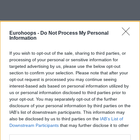
Eurohoops -
Do Not Process My Personal
Information
Por Eurohoops Team /
info@eurohoops.net
If you wish to opt-out of the sale, sharing to third parties, or
processing of your personal or sensitive information for
El entrenador de los
San Antonio Spurs
,
Gregg Popovich
,
targeted advertising by us, please use the below opt-out
se pronunció después del asesinato de
George Floyd
y las
section to confirm your selection. Please note that after your
manifestaciones en Estados Unidos. En su entrevista con
opt-out request is processed you may continue seeing
The Nation
, Popovich cargó contra el presidente de los
interest-based ads based on personal information utilized by
Estados Unidos,
Donald Trump
, y espera que haya un
us or personal information disclosed to third parties prior to
your opt-out. You may separately opt-out of the further
cambio en el sistema pronto.
disclosure of your personal information by third parties on the
IAB’s list of downstream participants. This information may
“
Lo que me sorprende es que todos vemos esta violencia
also be disclosed by us to third parties on the
IAB’s List of
policial y el racismo. Lo hemos visto todo antes, pero nada
Downstream Participants
that may further disclose it to other
cambia. Por eso estas protestas han sido tan explosivas.
third parties.
Pero
sin liderazgo y una comprensión de cuál es el