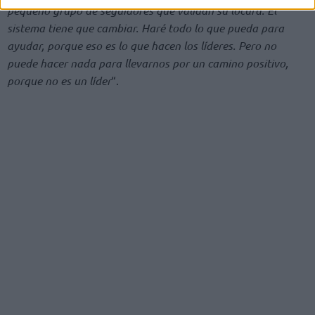
pequeño grupo de seguidores que validan su locura. El
sistema tiene que cambiar. Haré todo lo que pueda para
ayudar, porque eso es lo que hacen los líderes. Pero no
puede hacer nada para llevarnos por un camino positivo,
porque no es un líder
“.