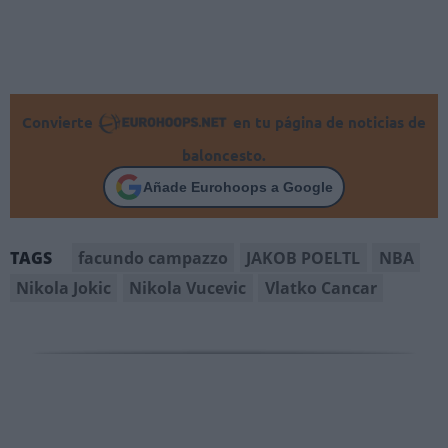
Convierte
en tu página de noticias de
baloncesto.
Añade Eurohoops a Google
facundo campazzo
JAKOB POELTL
NBA
TAGS
Nikola Jokic
Nikola Vucevic
Vlatko Cancar