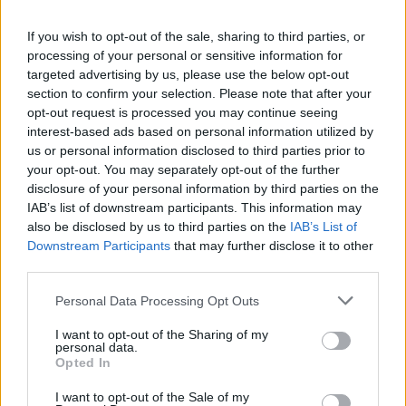
“Él lo orquestó todo. Fue asombroso. Ojalá pudiera haber
If you wish to opt-out of the sale, sharing to third parties, or
jugado los 48 minutos ”
, dijo Popeye Jones sobre
processing of your personal or sensitive information for
Campazzo. El ex jugador asumió las responsabilidades de
targeted advertising by us, please use the below opt-out
entrenador en jefe, ya que tanto Michael Malone como el
section to confirm your selection. Please note that after your
asistente principal David Adelman fueron colocados en los
opt-out request is processed you may continue seeing
protocolos de salud y seguridad de la liga.
interest-based ads based on personal information utilized by
us or personal information disclosed to third parties prior to
your opt-out. You may separately opt-out of the further
disclosure of your personal information by third parties on the
IAB’s list of downstream participants. This information may
also be disclosed by us to third parties on the
IAB’s List of
Downstream Participants
that may further disclose it to other
third parties.
Please note that this website/app uses one or more Google
Personal Data Processing Opt Outs
services and may gather and store information including but
not limited to your visit or usage behaviour. You may click to
I want to opt-out of the Sharing of my
personal data.
grant or deny consent to Google and its third-party tags to
Opted In
use your data for below specified purposes in below Google
consent section.
I want to opt-out of the Sale of my