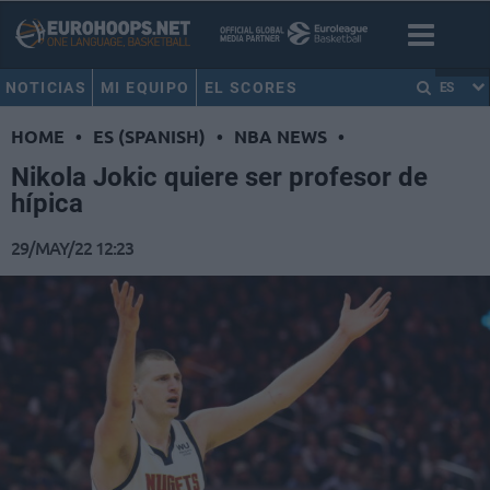
NOTICIAS
MI EQUIPO
EL SCORES
ES
HOME
•
ES (SPANISH)
•
NBA NEWS
•
Nikola Jokic quiere ser profesor de
hípica
29/MAY/22 12:23