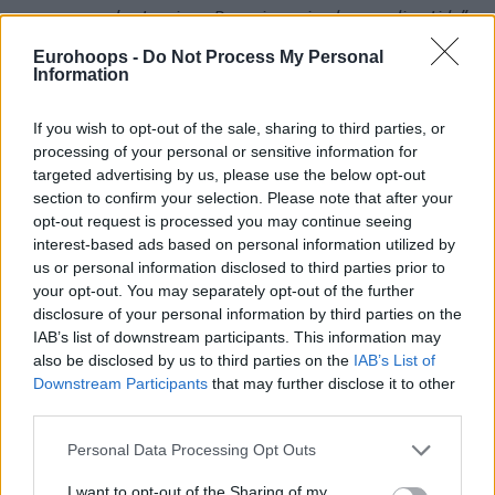
empezar en el extranjero. Pero sigue siendo muy divertido”.
Eurohoops -
Do Not Process My Personal
Jokic, de 27 años, muy probablemente firmará la extensión
Information
de contrato supermax más grande en la historia de la NBA
este verano, y no sería de extrañar que gran parte de ese
If you wish to opt-out of the sale, sharing to third parties, or
dinero termine dedicado a sus adorados caballos.
processing of your personal or sensitive information for
targeted advertising by us, please use the below opt-out
Alessandro Gocciadoro & Nikola Jokic på Solvalla
section to confirm your selection. Please note that after your
opt-out request is processed you may continue seeing
🔥🐴
pic.twitter.com/qSI2bZvLTk
interest-based ads based on personal information utilized by
us or personal information disclosed to third parties prior to
your opt-out. You may separately opt-out of the further
disclosure of your personal information by third parties on the
IAB’s list of downstream participants. This information may
also be disclosed by us to third parties on the
IAB’s List of
Downstream Participants
that may further disclose it to other
third parties.
Please note that this website/app uses one or more Google
Personal Data Processing Opt Outs
services and may gather and store information including but
not limited to your visit or usage behaviour. You may click to
I want to opt-out of the Sharing of my