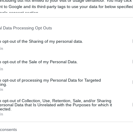
including but not limited to your visit or usage behaviour. You may click 
info@eurohoops.net
 to Google and its third-party tags to use your data for below specifi
ogle consent section.
Otra suspensión para Jimmy Butler
l Data Processing Opt Outs
en medio de rumores de traspaso.
o opt-out of the Sharing of my personal data.
Los
Miami Heat
actualizaron el
In
miércoles el estado del alero de 35
años: “Hemos suspendido a Jimmy
o opt-out of the Sale of my Personal Data.
Butler por dos partidos por su
In
continuo incumplimiento de las reglas
to opt-out of processing my Personal Data for Targeted
ada y conducta perjudicial para el equipo,
ing.
In
el equipo de hoy a Milwaukee”.
o opt-out of Collection, Use, Retention, Sale, and/or Sharing
ersonal Data that Is Unrelated with the Purposes for which it
lla después de cumplir una suspensión de siete
lected.
In
porada regular de la NBA 2024-25, carecía
tración en la cancha, un pasotismo que le
consents
po antes del encuentro con los
Milwaukee