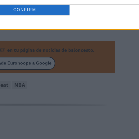
es.
CONFIRM
en tu página de noticias de baloncesto.
ade Eurohoops a Google
eat
NBA