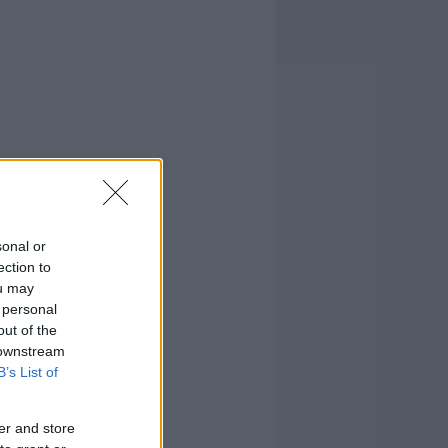
sonal or
ection to
ou may
 personal
out of the
 downstream
B’s List of
er and store