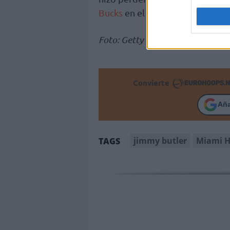
Bucks
en el Fiserv Forum el juev
Foto: Getty Images
Convierte
Añ
jimmy butler
Miami H
TAGS