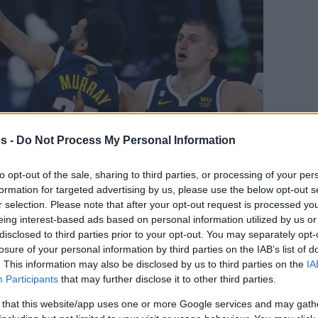
s -
Do Not Process My Personal Information
to opt-out of the sale, sharing to third parties, or processing of your per
en tu página de noticias de baloncesto.
formation for targeted advertising by us, please use the below opt-out s
r selection. Please note that after your opt-out request is processed y
eing interest-based ads based on personal information utilized by us or
ade Eurohoops a Google
disclosed to third parties prior to your opt-out. You may separately opt-
losure of your personal information by third parties on the IAB’s list of
os, la todavía estrella de los Heat se perderá
. This information may also be disclosed by us to third parties on the
IA
Participants
that may further disclose it to other third parties.
 that this website/app uses one or more Google services and may gath
Por Johnny Askounis/