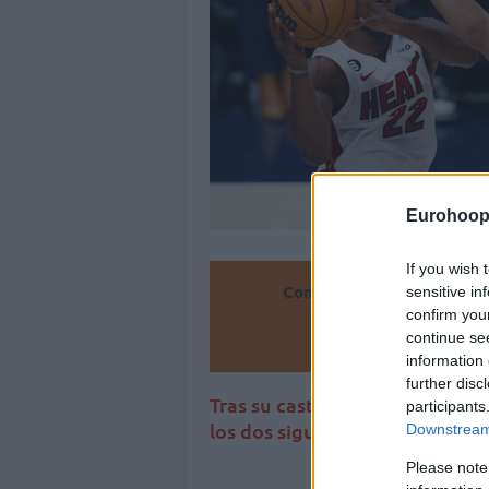
Eurohoop
If you wish 
Convierte
sensitive in
confirm you
continue se
Añ
information 
further disc
Tras su castigo de siete partid
participants
los dos siguientes encuentros
Downstream 
Please note