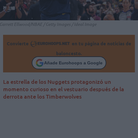
Garrett Ellwood/NBAE / Getty Images / Ideal Image
Convierte
en tu página de noticias de
baloncesto.
Añade Eurohoops a Google
La estrella de los Nuggets protagonizó un
momento curioso en el vestuario después de la
derrota ante los Timberwolves