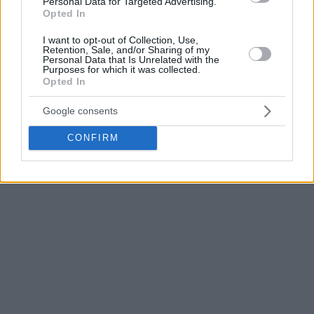
Personal Data for Targeted Advertising.
vestuario minuciosamente.
Opted In
I want to opt-out of Collection, Use,
Después de buscar por todas partes, encontró su ropa
Retention, Sale, and/or Sharing of my
Personal Data that Is Unrelated with the
interior minutos antes de irse. David Adelman y los
Nuggets
Purposes for which it was collected.
tendrán que idear un plan para darle la vuelta a la serie
Opted In
contra los
Minnesota Timberwolves
en los playoffs de la
Google consents
NBA.
CONFIRM