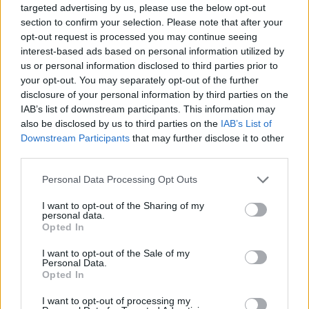
targeted advertising by us, please use the below opt-out
section to confirm your selection. Please note that after your
opt-out request is processed you may continue seeing
interest-based ads based on personal information utilized by
us or personal information disclosed to third parties prior to
your opt-out. You may separately opt-out of the further
Por
Javier Molero
/
jmolero@eurohoops.net
disclosure of your personal information by third parties on the
IAB’s list of downstream participants. This information may
also be disclosed by us to third parties on the
IAB’s List of
Nikola Jokic está teniendo una serie de playoffs complicada
Downstream Participants
that may further disclose it to other
contra los
Minnesota Timberwolves
. Con los
Denver
third parties.
Nuggets
abajo 3-1 y al borde de la eliminación, el pívot
serbio no está brillando en la cancha.
Please note that this website/app uses one or more Google
Personal Data Processing Opt Outs
services and may gather and store information including but
not limited to your visit or usage behaviour. You may click to
I want to opt-out of the Sharing of my
Tras perder el cuarto partido en Minnesota, el tres veces
personal data.
grant or deny consent to Google and its third-party tags to
MVP de la NBA, nominado este año, protagonizó uno de los
Opted In
use your data for below specified purposes in below Google
momentos más graciosos de los playoffs hasta el momento.
consent section.
I want to opt-out of the Sale of my
Personal Data.
Según informó The Athletic, Nikola Jokic salió de la ducha y
Opted In
no encontraba una prenda esencial. “Alguien me robó la
I want to opt-out of processing my
ropa interior”, dijo el jugador serbio antes de registrar el