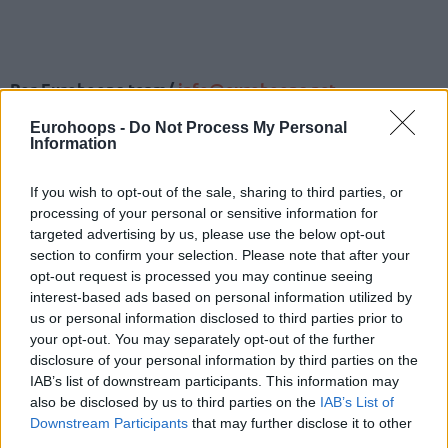
Por Eurohoops team/
info@eurohoops.net
Eurohoops -
Do Not Process My Personal
El legendario entrenador y miembro del Salón de la Fama,
Information
Rick Adelman, falleció a los 79 años.
If you wish to opt-out of the sale, sharing to third parties, or
Adelman es el cuarto entrenador con más partidos dirigidos
processing of your personal or sensitive information for
en la NBA, y ocupa el décimo lugar en número de victorias
targeted advertising by us, please use the below opt-out
con 1042. Antes de su carrera como entrenador, jugó
section to confirm your selection. Please note that after your
durante siete años.
opt-out request is processed you may continue seeing
interest-based ads based on personal information utilized by
us or personal information disclosed to third parties prior to
Según el comunicado de prensa de la NBCA: “Los miembros
your opt-out. You may separately opt-out of the further
de la Asociación Nacional de Entrenadores de Baloncesto se
disclosure of your personal information by third parties on the
unen a la familia de la NBA para lamentar el fallecimiento
IAB’s list of downstream participants. This information may
del legendario entrenador y miembro del Salón de la Fama,
also be disclosed by us to third parties on the
IAB’s List of
Rick Adelman. Rick Adelman entrenó en la NBA durante 29
Downstream Participants
that may further disclose it to other
años, desempeñándose como entrenador principal durante
third parties.