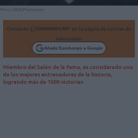
Photo: NBA/Printscreen
Convierte
en tu página de noticias de
baloncesto.
Añade Eurohoops a Google
Miembro del Salón de la Fama, es considerado uno
de los mejores entrenadores de la historia,
logrando más de 1000 victorias