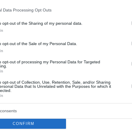
ía 17 tantos con 7/11 en 21 minutos, Malcolm
l Data Processing Opt Outs
que George Hill acumuló 13. Nikola Mirotic
eton 12 puntos (con un papel limitado hasta
o opt-out of the Sharing of my personal data.
In
 en el primer cuarto y en ningún momento del
o opt-out of the Sale of my Personal Data.
In
cortar las distancias a menos de 10 puntos. La
8 puntos.
to opt-out of processing my Personal Data for Targeted
ing.
In
lo que la una, sumando 31 puntos con 10/18
o opt-out of Collection, Use, Retention, Sale, and/or Sharing
libres. Sin embargo, no pudo parar a unos
ersonal Data that Is Unrelated with the Purposes for which it
lected.
agregó 15, pero con 4/13 tiros (2/9), y 14
In
consents
isto para el domingo en Toronto.
CONFIRM