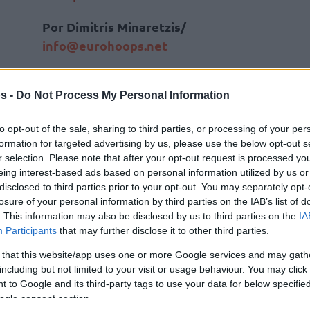
Por Dimitris Minaretzis/
info@eurohoops.net
El estelar jugador griego sumó 30
s -
Do Not Process My Personal Information
puntos (10/20 tiros, 9/12 tiros) y 17
rebotes en 35 minutos y llevó a los
to opt-out of the sale, sharing to third parties, or processing of your per
Bucks
a una contundente victoria por
formation for targeted advertising by us, please use the below opt-out s
125 a 103 sobre unos
Raptors
r selection. Please note that after your opt-out request is processed y
eing interest-based ads based on personal information utilized by us or
totalmente indefensos.
disclosed to third parties prior to your opt-out. You may separately opt-
losure of your personal information by third parties on the IAB’s list of
El conjunto de Milwaukee viajará
. This information may also be disclosed by us to third parties on the
IA
maletas, poniéndose cada vez más cerca de las
Participants
that may further disclose it to other third parties.
 that this website/app uses one or more Google services and may gath
including but not limited to your visit or usage behaviour. You may click 
 1 robo y 2 tapones. Fue el mejor de otros 6
 to Google and its third-party tags to use your data for below specifi
ogle consent section.
nían dobles dígitos, con tres llegando del