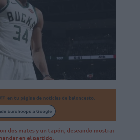
en tu página de noticias de baloncesto.
ade Eurohoops a Google
con dos mates y un tapón, deseando mostrar
mandar en el partido.