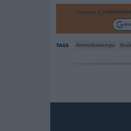
Convierte
Añ
Antetokounmpo
Buc
TAGS