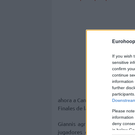
Eurohoop
If you wish 
sensitive in
confirm you
continue se
information 
further disc
participants
ahora a Canadá con 2-0 en sus 
Downstream 
Finales de la NBA.
Please note
information 
Giannis agregó 5 asistencias,
deny consent
in below Go
jugadores de los
Bucks
que te