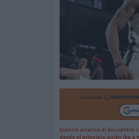
Convierte
Añ
Giannis arrancó el encuentro 
desde el principio quién iba a 