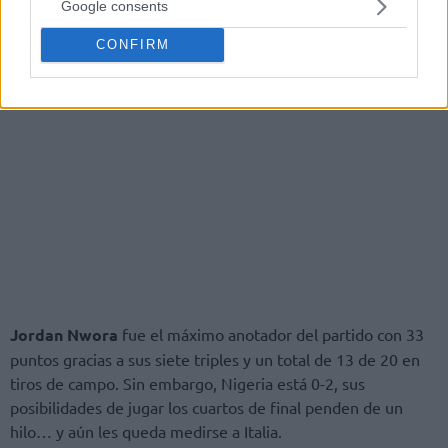
Google consents
CONFIRM
Jordan Nwora
fue el máximo anotador del partido con 33
puntos gracias a sus siete triples y un total de 13 de 20 en
tiros de campo. Sin embargo, Nigeria está 0-2, sus
posibilidades de jugar los cuartos de final penden de un
hilo… y aún les queda medirse a Italia.