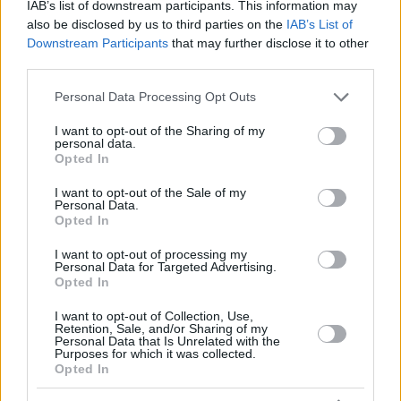
IAB’s list of downstream participants. This information may
also be disclosed by us to third parties on the
IAB’s List of
Downstream Participants
that may further disclose it to other
third parties.
Please note that this website/app uses one or more Google
Personal Data Processing Opt Outs
services and may gather and store information including but
not limited to your visit or usage behaviour. You may click to
I want to opt-out of the Sharing of my
personal data.
grant or deny consent to Google and its third-party tags to
Opted In
use your data for below specified purposes in below Google
consent section.
I want to opt-out of the Sale of my
Personal Data.
Opted In
I want to opt-out of processing my
Personal Data for Targeted Advertising.
Opted In
I want to opt-out of Collection, Use,
Retention, Sale, and/or Sharing of my
Personal Data that Is Unrelated with the
Purposes for which it was collected.
Opted In