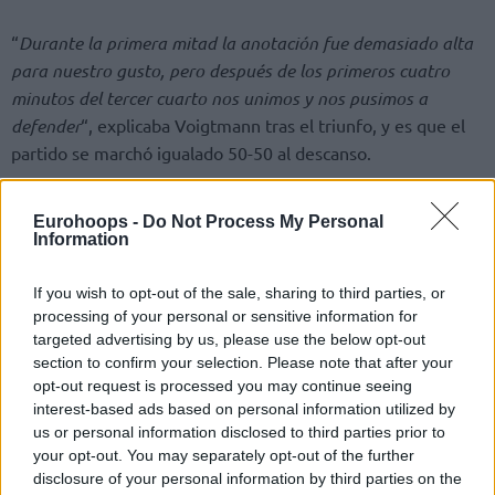
“
Durante la primera mitad la anotación fue demasiado alta
para nuestro gusto, pero después de los primeros cuatro
minutos del tercer cuarto nos unimos y nos pusimos a
defender
“, explicaba Voigtmann tras el triunfo, y es que el
partido se marchó igualado 50-50 al descanso.
De hecho, los 99 puntos fueron un nuevo récord para la
Eurohoops -
Do Not Process My Personal
selección alemana en los Juegos Olímpicos. El equipo
Information
dirigido por Henrik Rodl se pone 1-1 y se jugará su pase el
sábado contra Australia.
If you wish to opt-out of the sale, sharing to third parties, or
processing of your personal or sensitive information for
targeted advertising by us, please use the below opt-out
section to confirm your selection. Please note that after your
opt-out request is processed you may continue seeing
interest-based ads based on personal information utilized by
us or personal information disclosed to third parties prior to
your opt-out. You may separately opt-out of the further
disclosure of your personal information by third parties on the