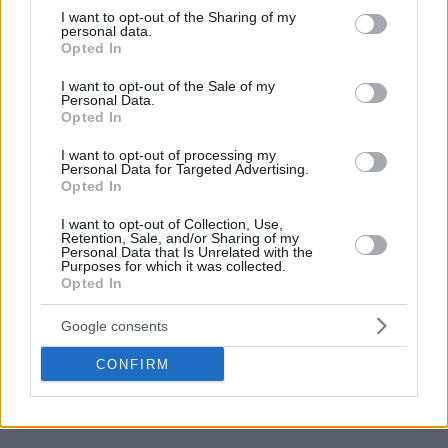
not limited to your visit or usage behaviour. You may click to
I want to opt-out of the Sharing of my
personal data.
grant or deny consent to Google and its third-party tags to
Opted In
use your data for below specified purposes in below Google
consent section.
I want to opt-out of the Sale of my
Personal Data.
Opted In
I want to opt-out of processing my
Personal Data for Targeted Advertising.
Opted In
I want to opt-out of Collection, Use,
Retention, Sale, and/or Sharing of my
Personal Data that Is Unrelated with the
Purposes for which it was collected.
Opted In
Google consents
CONFIRM