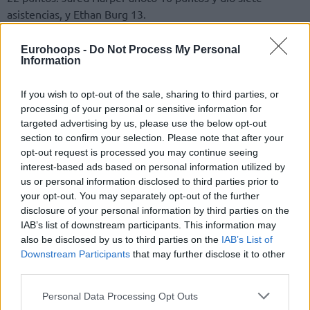
asistencias, y Ethan Burg 13.
Tras tres cuartos muy disputados, ambos equipos llegaron al
Eurohoops -
Do Not Process My Personal
Information
último cuarto empatados (66-66). Los visitantes
mantuvieron la ventaja hasta el 74-71, momento en el que
el Hapoel Tel Aviv logró una racha de 10-1, se distanció y
If you wish to opt-out of the sale, sharing to third parties, or
processing of your personal or sensitive information for
finalmente aseguró su pase a la final.
targeted advertising by us, please use the below opt-out
section to confirm your selection. Please note that after your
Su rival será el ganador de la serie entre el
Maccabi Tel Aviv
opt-out request is processed you may continue seeing
y el Hapoel Holon, en la que el
Maccabi
lidera por 2-0.
interest-based ads based on personal information utilized by
us or personal information disclosed to third parties prior to
your opt-out. You may separately opt-out of the further
disclosure of your personal information by third parties on the
IAB’s list of downstream participants. This information may
also be disclosed by us to third parties on the
IAB’s List of
Downstream Participants
that may further disclose it to other
third parties.
Please note that this website/app uses one or more Google
Personal Data Processing Opt Outs
services and may gather and store information including but