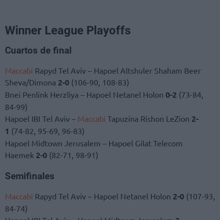
Winner League Playoffs
Cuartos de final
Maccabi
Rapyd Tel Aviv – Hapoel Altshuler Shaham Beer
Sheva/Dimona
2-0
(106-90, 108-83)
Bnei Penlink Herzliya – Hapoel Netanel Holon
0-2
(73-84,
84-99)
Hapoel IBI Tel Aviv –
Maccabi
Tapuzina Rishon LeZion
2-
1
(74-82, 95-69, 96-83)
Hapoel Midtown Jerusalem – Hapoel Gilat Telecom
Haemek
2-0
(82-71, 98-91)
Semifinales
Maccabi
Rapyd Tel Aviv – Hapoel Netanel Holon
2-0
(107-93,
84-74)
Hapoel IBI Tel Aviv – Hapoel Midtown Jerusalem