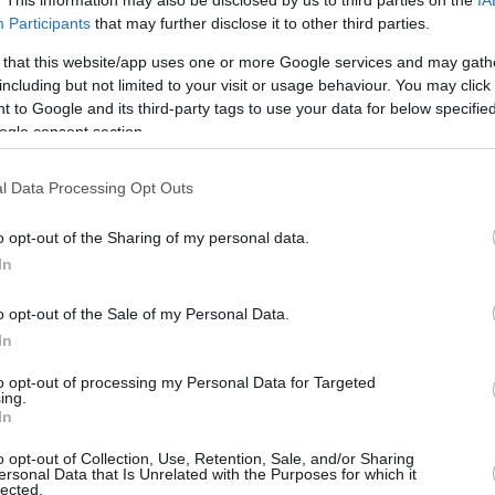
Participants
that may further disclose it to other third parties.
Aunque el equipo comenzó la
 that this website/app uses one or more Google services and may gath
temporada en la Euroliga con dos
including but not limited to your visit or usage behaviour. You may click 
derrotas ante
Valencia
y Virtus
 to Google and its third-party tags to use your data for below specifi
Bolonia, el Mónaco permanece invicto
ogle consent section.
después de siete jornadas en la
l Data Processing Opt Outs
Betclic Elite francesa tras haber
derrotado al JL Bourg por 78-67 en
o opt-out of the Sharing of my personal data.
In
 Sasa
Obradovic
con 17 puntos, mientras que
o opt-out of the Sale of my Personal Data.
rnelie anotó 10 con 5 rebotes. Kemba Walker y
In
oy.
to opt-out of processing my Personal Data for Targeted
ing.
In
lcanzó cifras dobles fue Isaiah Mike, que
sumó nueve puntos, mientras que Godwin
o opt-out of Collection, Use, Retention, Sale, and/or Sharing
ersonal Data that Is Unrelated with the Purposes for which it
oble-doble con ocho puntos y otros tantos
lected.