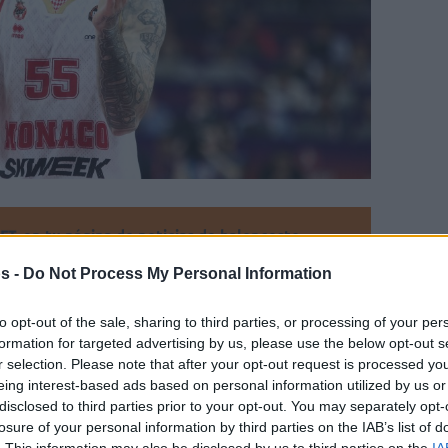
en tu página de noticias de baloncesto.
s -
Do Not Process My Personal Information
ade Eurohoops a Google
to opt-out of the sale, sharing to third parties, or processing of your per
unfos en la Euroliga, siguen perfectos en la
formation for targeted advertising by us, please use the below opt-out s
e triunfos seguidos
r selection. Please note that after your opt-out request is processed y
eing interest-based ads based on personal information utilized by us or
Por Eurohoops team
disclosed to third parties prior to your opt-out. You may separately opt-
losure of your personal information by third parties on the IAB’s list of
/
info@eurohoops.net
. This information may also be disclosed by us to third parties on the
IA