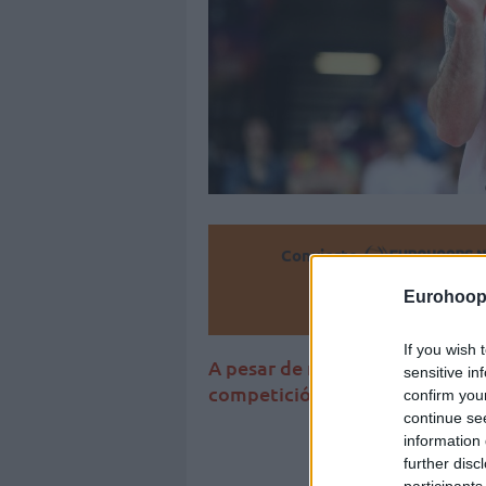
Convierte
Eurohoop
Añ
If you wish 
A pesar de no haber sumado tri
sensitive in
competición nacional con siet
confirm you
continue se
information 
further disc
participants