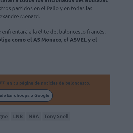
ros partidos en el Palio y en todas las
Alexandre Menard.
enfrentará a la élite del baloncesto francés,
oliga como el AS Monaco, el ASVEL y el
en tu página de noticias de baloncesto.
ade Eurohoops a Google
gne
LNB
NBA
Tony Snell