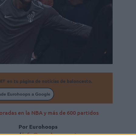
en tu página de noticias de baloncesto.
ade Eurohoops a Google
oradas en la NBA y más de 600 partidos
Por Eurohoops
/
info@eurohoops.net