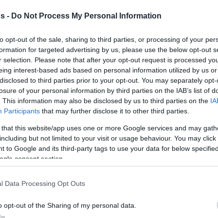
s -
Do Not Process My Personal Information
11 años
NBA y la G
Tras
entre la
League
, la temporada 2025-26 será la
to opt-out of the sale, sharing to third parties, or processing of your per
Tony Snell
primera en Europa para
,
formation for targeted advertising by us, please use the below opt-out s
r selection. Please note that after your opt-out request is processed y
ecién ascendido
quien se unirá al r
eing interest-based ads based on personal information utilized by us or
equipo francés Boulazac Basket
disclosed to third parties prior to your opt-out. You may separately opt-
Dordogne.
losure of your personal information by third parties on the IAB’s list of
. This information may also be disclosed by us to third parties on the
IA
Participants
that may further disclose it to other third parties.
En la liga desde 2013, Tony Snell ha
eve temporadas
, vistiendo las camisetas de
 that this website/app uses one or more Google services and may gath
including but not limited to your visit or usage behaviour. You may click 
Bucks
,
Detroit Pistons
,
Atlanta Hawks
,
 to Google and its third-party tags to use your data for below specifi
rleans Pelicans
.
ogle consent section.
2023 y 2024 en la G-
idades de jugar entre
l Data Processing Opt Outs
y los Sioux Falls Skyforce
. Incluso
ounidense en un par de partidos en 2024.
o opt-out of the Sharing of my personal data.
In