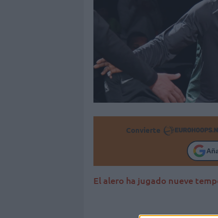
Convierte
Añ
El alero ha jugado nueve temp