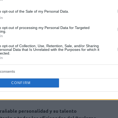
𝐞 𝐍𝐁𝐀 𝐝𝐞́𝐛𝐚𝐫𝐪𝐮𝐞𝐧𝐭 𝐚𝐮 𝐁𝐁𝐃 !
o opt-out of the Sale of my Personal Data.
In
3 ans) vient compléter l’effectif du
pour la saison 25/26 🔥
to opt-out of processing my Personal Data for Targeted
ing.
In
tps://t.co/QUJ44nKhH5
#GoBBD
o opt-out of Collection, Use, Retention, Sale, and/or Sharing
H9
ersonal Data that Is Unrelated with the Purposes for which it
lected.
In
lazacBasketD)
August 23, 2025
consents
rador y defensor de la NBA durante 9
 intención de transmitir a sus compañeros su
CONFIRM
d de victoria”, declaró el entrenador del
ntrañable personalidad y su talento
itarán a todos los aficionados del Boulazac