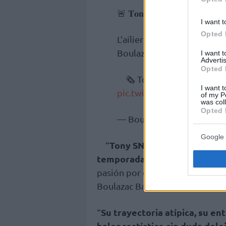
🚨 𝐓𝐨𝐧𝐲 𝐒𝐧𝐞𝐥𝐥, 𝟔𝟒𝟖 𝐦𝐚𝐭𝐜𝐡𝐬 
I want t
Opted 
L’ailier américain (1m98, 3
Boulazac Basket Dordogne 
I want 
Advertis
Opted 
🗞 Toutes les infos ➡
ht
I want t
pic.twitter.com/5xJEunki
of my P
was col
Opted 
— BoulazacBasketD (@Bou
Google 
Tony SNELL, reconocido ti
“
temporadas,
llega con la firme
pasión por el baloncesto y su se
Boulazac Basket Dordogne.
Su trayectoria atípica, su e
“
baloncestístico sin duda dele