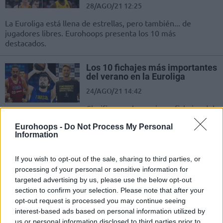
28/AGO/21 12:25
La Euroliga está llena de estrellas, pero también... de
jugadores libres. Eurohoops presenta los 10 más
destacados.
Los 10 fichajes más importantes
del verano en la Euroliga
24/AGO/21 14:42
Clasificamos los mejores fichajes del
mercado estival en la Euroliga.
Eurohoops -
Do Not Process My Personal
Information
10 jugadores europeos que
dijeron adiós al baloncesto en
If you wish to opt-out of the sale, sharing to third parties, or
2021
processing of your personal or sensitive information for
23/AGO/21 19:07
targeted advertising by us, please use the below opt-out
section to confirm your selection. Please note that after your
Dejaron su huella en el baloncesto europeo, pero ahora
opt-out request is processed you may continue seeing
ponen fin a sus carreras.
interest-based ads based on personal information utilized by
us or personal information disclosed to third parties prior to