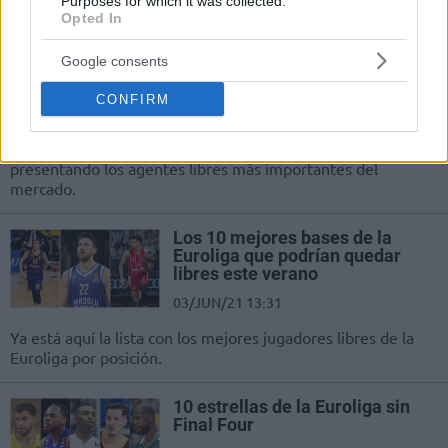
Purposes for which it was collected.
Opted In
Los 10 mejores escoltas de la
Google consents
Euroliga que podrían quedar
libres este verano
CONFIRM
05/JUN/21 01:04
El verano promete ser interesante y, por ello, continuamos
presentando los agentes libres más importantes del
mercado.
Los 10 mejores bases de la
Euroliga que podrían quedar
libres este verano
03/JUN/21 13:31
Ya está aquí la lista con los mejores jugadores libres de la
Euroliga por posición.
10 estrellas de la Euroliga sin
Final Four