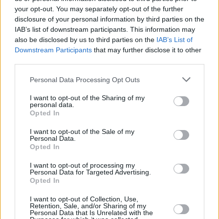
10 momentos inolvidables de
your opt-out. You may separately opt-out of the further
Vassilis Spanoulis
disclosure of your personal information by third parties on the
27/JUN/21 16:20
IAB’s list of downstream participants. This information may
also be disclosed by us to third parties on the
IAB’s List of
'Kill Bill' ha decidido poner punto y final a su carrera, así que
Downstream Participants
that may further disclose it to other
repasamos diez de los muchos grandes...
third parties.
Los 10 mejores pívots de la
Please note that this website/app uses one or more Google
Personal Data Processing Opt Outs
Euroliga que podrían quedar
services and may gather and store information including but
libres este verano
not limited to your visit or usage behaviour. You may click to
I want to opt-out of the Sharing of my
personal data.
grant or deny consent to Google and its third-party tags to
06/JUN/21 22:25
Opted In
use your data for below specified purposes in below Google
Cerramos nuestra lista de mejores agentes libres del
consent section.
I want to opt-out of the Sale of my
mercado con los mejores pívots libres.
Personal Data.
Opted In
Los 10 mejores ala-pívots de la
I want to opt-out of processing my
Euroliga que podrían quedar
Personal Data for Targeted Advertising.
libres este verano
Opted In
06/JUN/21 13:28
I want to opt-out of Collection, Use,
Retention, Sale, and/or Sharing of my
Tras repasar los bases, escoltas y aleros más interesantes de
Personal Data that Is Unrelated with the
este próximo mercado veraniego, llega el turno de los...