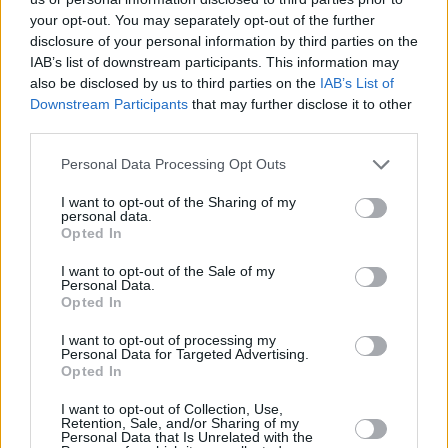
Iffe Lundberg
your opt-out. You may separately opt-out of the further
disclosure of your personal information by third parties on the
IAB’s list of downstream participants. This information may
also be disclosed by us to third parties on the
IAB’s List of
Downstream Participants
that may further disclose it to other
third parties.
Please note that this website/app uses one or more Google
Personal Data Processing Opt Outs
services and may gather and store information including but
not limited to your visit or usage behaviour. You may click to
I want to opt-out of the Sharing of my
personal data.
grant or deny consent to Google and its third-party tags to
Opted In
use your data for below specified purposes in below Google
consent section.
I want to opt-out of the Sale of my
Personal Data.
Nacionalidad:
Dinamarca
Opted In
Edad:
27 años
I want to opt-out of processing my
Último equipo NBA:
Phoenix Suns
Personal Data for Targeted Advertising.
Opted In
Estadísticas NBA 2021-22:
3,2 puntos (37,5% en T3), 1,8
rebotes y 2,8 asistencias en 11 minutos
I want to opt-out of Collection, Use,
Experiencia en la Euroliga:
39 partidos con el
CSKA
Retention, Sale, and/or Sharing of my
Personal Data that Is Unrelated with the