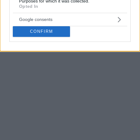
Purposes for which it was collected.
Opted In
Tras el inicio de la guerra de Ucrania y la suspensión de los
equipos rusos en la Euroliga, Iffe Lundberg abandonó el
Google consents
CSKA
para dar un salto que ya podía haber intentado el
verano pasado.
CONFIRM