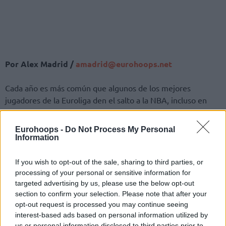
Por Alex Madrid /
amadrid@eurohoops.net
Cada año es más común que algunos de los mejores
jugadores de la Euroliga den el salto a la NBA, incluso en
plena temporada. Sin embargo, una vez se comprueba el
atractivo y el glamour de la mejor liga del mundo, son
Eurohoops -
Do Not Process My Personal
también muchos los jugadores que buscan un papel más
Information
importante, incluso protagonista, en Europa.
If you wish to opt-out of the sale, sharing to third parties, or
A continuación, Eurohoops presenta a 10 jugadores de la
processing of your personal or sensitive information for
NBA -sin ningún orden en particular- que, de forma realista,
targeted advertising by us, please use the below opt-out
section to confirm your selection. Please note that after your
podrían plantearse venir a jugar a la Euroliga este verano en
opt-out request is processed you may continue seeing
busca de ese protagonismo.
interest-based ads based on personal information utilized by
us or personal information disclosed to third parties prior to