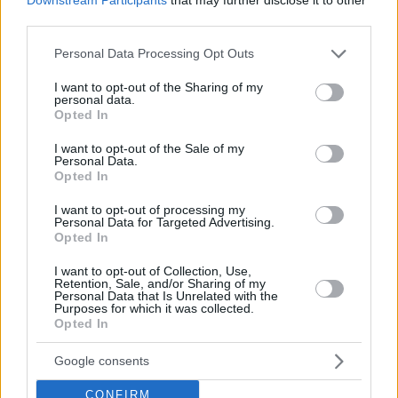
third parties.
Please note that this website/app uses one or more Google
Personal Data Processing Opt Outs
services and may gather and store information including but
not limited to your visit or usage behaviour. You may click to
I want to opt-out of the Sharing of my
personal data.
grant or deny consent to Google and its third-party tags to
Opted In
use your data for below specified purposes in below Google
consent section.
I want to opt-out of the Sale of my
Personal Data.
Opted In
I want to opt-out of processing my
Personal Data for Targeted Advertising.
Opted In
No está nada mal para un jugador que empezó a jugar
profesionalmente en 2004 y llegó a la Euroliga en 2010 de
I want to opt-out of Collection, Use,
la mano del
Real Madrid
. Tomic permaneció en el máximo
Retention, Sale, and/or Sharing of my
Personal Data that Is Unrelated with the
nivel durante más de una década, destacando sus ocho
Purposes for which it was collected.
Opted In
temporadas en el FC Barcelona.
Google consents
Su actual contrato con el Joventut expira en el verano de
2025, cuando Tomic tenga 38 años, por lo que aún le queda
CONFIRM