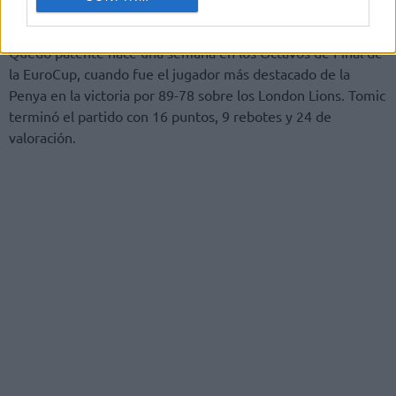
gasolina en el depósito.
Quedó patente hace una semana en los Octavos de Final de
la EuroCup, cuando fue el jugador más destacado de la
Penya en la victoria por 89-78 sobre los London Lions. Tomic
terminó el partido con 16 puntos, 9 rebotes y 24 de
valoración.