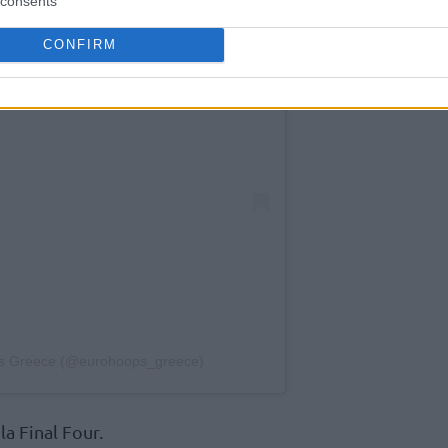
consents
CONFIRM
ps Greece (@eurohoops_greece)
a Final Four.