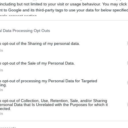
including but not limited to your visit or usage behaviour. You may click 
nguna posibilidad de que lo logremos’, pero
 to Google and its third-party tags to use your data for below specifi
e respetarlo”, dijo Vildoza sobre la
ogle consent section.
l Data Processing Opt Outs
o opt-out of the Sharing of my personal data.
In
o opt-out of the Sale of my Personal Data.
In
to opt-out of processing my Personal Data for Targeted
ing.
In
o opt-out of Collection, Use, Retention, Sale, and/or Sharing
ersonal Data that Is Unrelated with the Purposes for which it
lected.
In