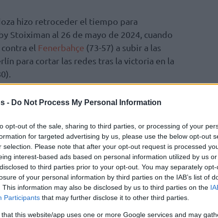
doza hizo retroceder el tiempo para
 by Stoiximan al 26 de mayo de 2024, cuando
 contra el
Fenerbahçe
(73-57) a subir a las
ín para cortar las redes tras la victoria en la
0).
 solo mostraba 3 puntos (1 de 1 en triples
s -
Do Not Process My Personal Information
 el minuto 18), 1 rebote y 1 pérdida de balón
za explicó su contribución general: desde dar
to opt-out of the sale, sharing to third parties, or processing of your per
formation for targeted advertising by us, please use the below opt-out s
 hasta estar en el podio durante la ceremonia
r selection. Please note that after your opt-out request is processed y
al desfile de celebración hacia OAKA,
eing interest-based ads based on personal information utilized by us or
ras del entrenador Ergin Ataman.
disclosed to third parties prior to your opt-out. You may separately opt-
losure of your personal information by third parties on the IAB’s list of
. This information may also be disclosed by us to third parties on the
IA
ndidos. Lo tomamos como un espectáculo
Participants
that may further disclose it to other third parties.
nes interesantes después de las entrevistas,
 that this website/app uses one or more Google services and may gath
 noticias para ver qué decía. En ese