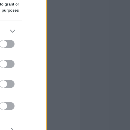
to grant or
ed purposes