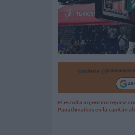
Convierte
Añ
El escolta argentino repasa co
Panathinaikos en la capitán a