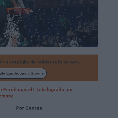
en tu página de noticias de baloncesto.
ade Eurohoops a Google
n Eurohoops el título logrado por
lemana
Por George