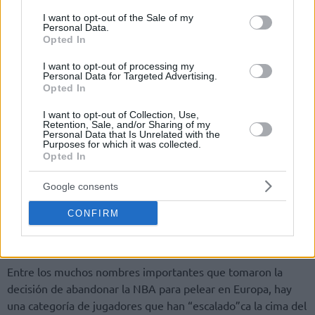
consent section.
I want to opt-out of the Sale of my
Personal Data.
Opted In
I want to opt-out of processing my
Personal Data for Targeted Advertising.
Por Eurohoops team/
info@eurohoops.net
Opted In
I want to opt-out of Collection, Use,
Se espera que esta temporada de Euroliga sea más
Retention, Sale, and/or Sharing of my
Personal Data that Is Unrelated with the
competitiva que nunca. Los 18 equipos hicieron
Purposes for which it was collected.
movimientos importantes, elevaron el listón garantizando el
Opted In
espectáculo durante todo el año.
Google consents
Lo mismo puede decirse de la renovada EuroCup, que ahora
CONFIRM
cuenta con dos plazas la Euroliga, o de la Basketball
Champions League, cuyo crecimiento continúa.
Entre los muchos nombres importantes que tomaron la
decisión de abandonar la NBA para pelear en Europa, hay
una categoría de jugadores que han “escalado”ca la cima del