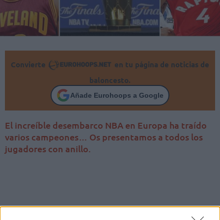
Convierte
en tu página de noticias de
baloncesto.
Añade Eurohoops a Google
El increíble desembarco NBA en Europa ha traído
varios campeones… Os presentamos a todos los
jugadores con anillo.