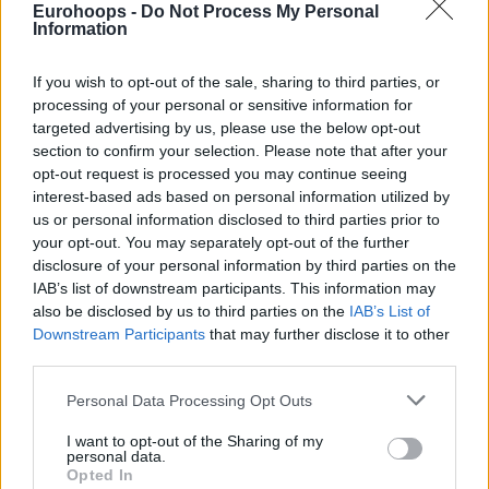
Eurohoops -
Do Not Process My Personal
Information
If you wish to opt-out of the sale, sharing to third parties, or
processing of your personal or sensitive information for
targeted advertising by us, please use the below opt-out
section to confirm your selection. Please note that after your
opt-out request is processed you may continue seeing
interest-based ads based on personal information utilized by
us or personal information disclosed to third parties prior to
your opt-out. You may separately opt-out of the further
disclosure of your personal information by third parties on the
IAB’s list of downstream participants. This information may
also be disclosed by us to third parties on the
IAB’s List of
Downstream Participants
that may further disclose it to other
third parties.
Please note that this website/app uses one or more Google
Personal Data Processing Opt Outs
services and may gather and store information including but
not limited to your visit or usage behaviour. You may click to
I want to opt-out of the Sharing of my
personal data.
grant or deny consent to Google and its third-party tags to
Opted In
use your data for below specified purposes in below Google