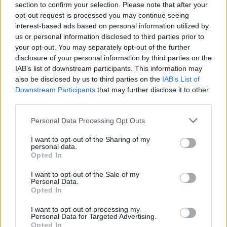
section to confirm your selection. Please note that after your
opt-out request is processed you may continue seeing
interest-based ads based on personal information utilized by
us or personal information disclosed to third parties prior to
your opt-out. You may separately opt-out of the further
disclosure of your personal information by third parties on the
IAB’s list of downstream participants. This information may
Por Eurohoops team/
info@eurohoops.net
also be disclosed by us to third parties on the
IAB’s List of
Downstream Participants
that may further disclose it to other
Según
comunicado oficial
del Dominion Bilbao Basket, el
third parties.
club bilbaíno ha llegado a un acuerdo con el interior Micheal
Please note that this website/app uses one or more Google
Personal Data Processing Opt Outs
Eric para la próxima temporada con opción a una segunda.
services and may gather and store information including but
not limited to your visit or usage behaviour. You may click to
I want to opt-out of the Sharing of my
personal data.
Eric es un poderoso pívot nigeriano de 2.10 metros y 27
grant or deny consent to Google and its third-party tags to
Opted In
años de edad que se formó en EE.UU, concretamente en la
use your data for below specified purposes in below Google
Universidad de Temple. El nuevo hombre de negro ha
consent section.
I want to opt-out of the Sale of my
Personal Data.
jugado 98 partidos en la D-League norteamericana en
Opted In
Canton Charge y Texas Legends, siendo parte del All-Star de
2016.
I want to opt-out of processing my
Personal Data for Targeted Advertising.
Opted In