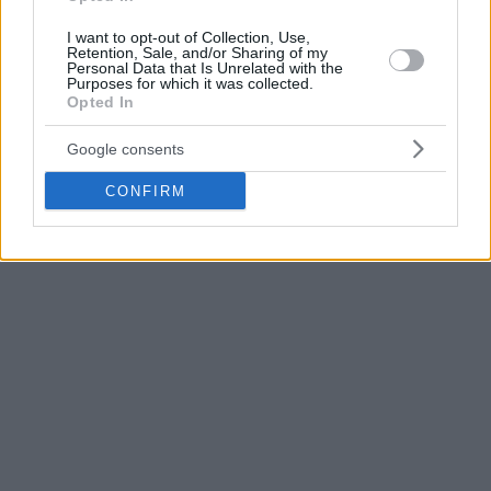
El interior africano cuenta con experiencia en el baloncesto
europeo, concretamente en el Panelefsiniakos griego, en el
I want to opt-out of Collection, Use,
Retention, Sale, and/or Sharing of my
Brindisi italiano la temporada 2014-15 y en el AEK Atenas el
Personal Data that Is Unrelated with the
Purposes for which it was collected.
pasado curso.
Opted In
En su último año en la Liga de Desarrollo promedió 11,8
Google consents
puntos, 9,4 rebotes y 2 tapones y en la Liga de Verano de
Las Vegas 9,5 tantos, 5 rebotes y 1,8 tapones.
CONFIRM