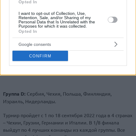
Opted In
I want to opt-out of Collection, Use,
Retention, Sale, and/or Sharing of my
Personal Data that Is Unrelated with the
Purposes for which it was collected.
Opted In
Google consents
CONFIRM
Группа D:
Сербия, Чехия, Польша, Финляндия,
Израиль, Нидерланды.
Турнир пройдет с 1 по 18 сентября 2022 года в 4 странах
– Чехии, Грузии, Германии и Италии. В 1/8 финала
выйдут по 4 лучших команды из каждой группы. Все