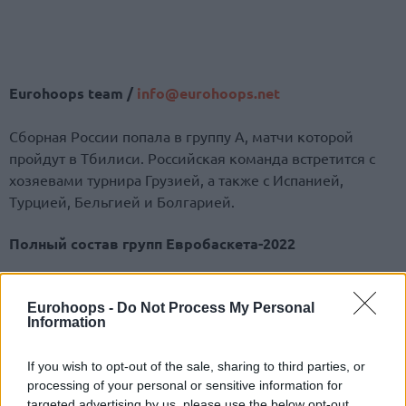
Eurohoops team /
info@eurohoops.net
Сборная России попала в группу A, матчи которой
пройдут в Тбилиси. Российская команда встретится с
хозяевами турнира Грузией, а также с Испанией,
Турцией, Бельгией и Болгарией.
Полный состав групп Евробаскета-2022
Группа А:
Испания,
Россия
, Турция, Грузия, Бельгия,
Болгария.
Eurohoops -
Do Not Process My Personal
Information
Группа В:
Франция, Литва, Словения, Германия,
If you wish to opt-out of the sale, sharing to third parties, or
Венгрия, Босния и Герцеговина.
processing of your personal or sensitive information for
targeted advertising by us, please use the below opt-out