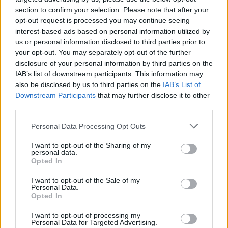
Группа С:
Греция, Италия, Хорватия, Украина,
section to confirm your selection. Please note that after your
Великобритания, Эстония.
opt-out request is processed you may continue seeing
interest-based ads based on personal information utilized by
us or personal information disclosed to third parties prior to
your opt-out. You may separately opt-out of the further
disclosure of your personal information by third parties on the
IAB’s list of downstream participants. This information may
also be disclosed by us to third parties on the
IAB’s List of
Downstream Participants
that may further disclose it to other
third parties.
Please note that this website/app uses one or more Google
Personal Data Processing Opt Outs
services and may gather and store information including but
not limited to your visit or usage behaviour. You may click to
I want to opt-out of the Sharing of my
personal data.
grant or deny consent to Google and its third-party tags to
Opted In
use your data for below specified purposes in below Google
consent section.
I want to opt-out of the Sale of my
Personal Data.
Opted In
I want to opt-out of processing my
Personal Data for Targeted Advertising.