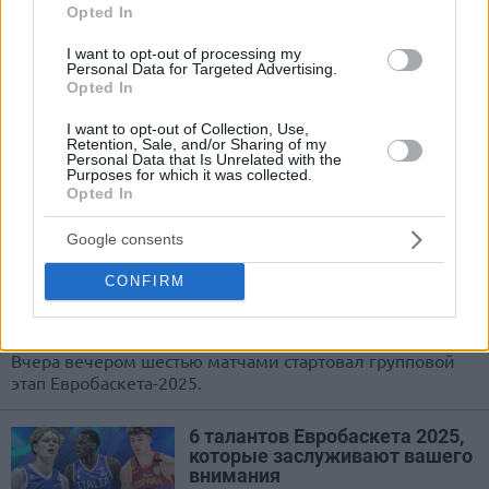
Opted In
Евробаскет 2025. Дабл-дабл
Йокича приводит Сербию к
I want to opt-out of processing my
победе над Португалией
Personal Data for Targeted Advertising.
(ВИДЕО)
Opted In
30/АВГ/25 09:12
I want to opt-out of Collection, Use,
Retention, Sale, and/or Sharing of my
Вчера вечером шестью матчами продолжился
Personal Data that Is Unrelated with the
Purposes for which it was collected.
групповой этап Евробаскета-2025.
Opted In
Евробаскет 2025. Сербия
Google consents
унизила Эстонию+все
результаты первого дня
CONFIRM
(ВИДЕО)
28/АВГ/25 07:42
Вчера вечером шестью матчами стартовал групповой
этап Евробаскета-2025.
6 талантов Евробаскета 2025,
которые заслуживают вашего
внимания