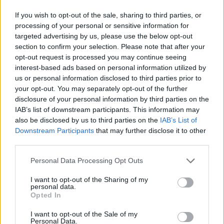
02/СЕН/25 18:56
If you wish to opt-out of the sale, sharing to third parties, or
Оказалось, что Юсуф Нуркич никогда не говорил, что
processing of your personal or sensitive information for
Яннис "плохо играет" против защит в стиле ФИБА.
targeted advertising by us, please use the below opt-out
section to confirm your selection. Please note that after your
opt-out request is processed you may continue seeing
Евробаскет-2025. Трипл-дабл
Дончича помог Словении
interest-based ads based on personal information utilized by
обыграть Бельгию (ВИДЕО)
us or personal information disclosed to third parties prior to
your opt-out. You may separately opt-out of the further
01/СЕН/25 09:29
disclosure of your personal information by third parties on the
Вчера вечером прошли шесть матчей группового этапа
IAB’s list of downstream participants. This information may
Евробаскета-2025.
also be disclosed by us to third parties on the
IAB’s List of
Downstream Participants
that may further disclose it to other
third parties.
Евробаскет 2025. Йокич
доминирует над
Please note that this website/app uses one or more Google
Порзингисом+все результаты
Personal Data Processing Opt Outs
services and may gather and store information including but
дня (ВИДЕО)
not limited to your visit or usage behaviour. You may click to
I want to opt-out of the Sharing of my
31/АВГ/25 12:10
personal data.
grant or deny consent to Google and its third-party tags to
Opted In
use your data for below specified purposes in below Google
Вчера вечером прошли 12 матчей группового этапа
consent section.
Евробаскета-2025.
I want to opt-out of the Sale of my
Personal Data.