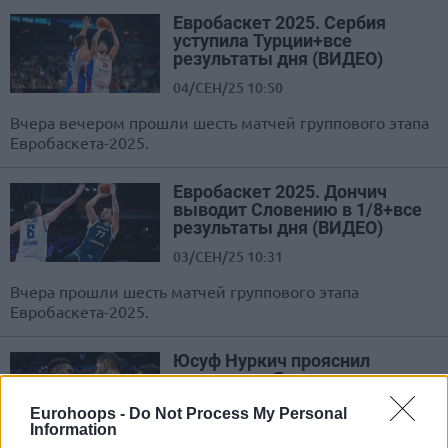
Евробаскет 2025. Сербия
уступила Турции+все
результаты дня (ВИДЕО)
04/СЕН/25 10:50
Вчера вечером прошли шесть матчей группового этапа
Евробаскета-2025.
Евробаскет 2025. Дончич
выводит Словению в 1/8+все
результаты дня (ВИДЕО)
03/СЕН/25 10:31
Вчера прошли шесть матчей группового этапа
Евробаскета-2025.
Юсуф Нуркич прояснил
ситуацию с Яннисом
Адетокумбо по поводу
комментария, которого он
Eurohoops -
Do Not Process My Personal
Information
никогда не делал