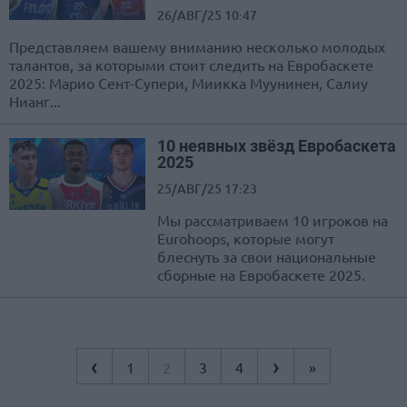
26/АВГ/25 10:47
Представляем вашему вниманию несколько молодых
талантов, за которыми стоит следить на Евробаскете
2025: Марио Сент-Супери, Миикка Муунинен, Салиу
Нианг...
10 неявных звёзд Евробаскета
2025
25/АВГ/25 17:23
Мы рассматриваем 10 игроков на
Eurohoops, которые могут
блеснуть за свои национальные
сборные на Евробаскете 2025.
‹
›
1
2
3
4
»