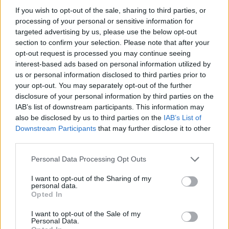
На этих выходных тульский Арсенал и ставропольское
If you wish to opt-out of the sale, sharing to third parties, or
Динамо устроили один из самых нелепых
processing of your personal or sensitive information for
перформансов, которые только можно увидеть на...
targeted advertising by us, please use the below opt-out
section to confirm your selection. Please note that after your
Джален Рейнольдс подписал
opt-out request is processed you may continue seeing
контракт с Чжэцзяном
interest-based ads based on personal information utilized by
us or personal information disclosed to third parties prior to
19/АВГ/19 10:42
your opt-out. You may separately opt-out of the further
Бывший
disclosure of your personal information by third parties on the
центровой Зенита Джален
IAB’s list of downstream participants. This information may
Рейнольдс подписал контракт с
also be disclosed by us to third parties on the
IAB’s List of
китайским Чжэцзяном
Downstream Participants
that may further disclose it to other
third parties.
Экпе Юдо согласовал контракт
Please note that this website/app uses one or more Google
Personal Data Processing Opt Outs
с Беиджин Дакс
services and may gather and store information including but
07/ИЮЛ/19 20:03
not limited to your visit or usage behaviour. You may click to
I want to opt-out of the Sharing of my
personal data.
grant or deny consent to Google and its third-party tags to
Экпе Юдо согласовал крайне
Opted In
use your data for below specified purposes in below Google
выгодный контракт в
consent section.
Поднебесной.
I want to opt-out of the Sale of my
Personal Data.