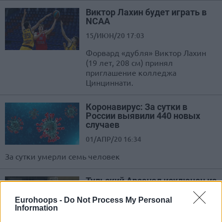
Виктор Лахин будет играть в
NCAA
15/ИЮН/20 17:03
Форвард «дубля» Виктор Лахин
(19 лет, 208 см) принял
приглашение колледжа
Цинциннати.
Коронавирус: За сутки в
России выявили 440 новых
случаев
01/АПР/20 16:34
За сутки умерли семь человек
Тульский Арсенал исключен из
Суперлиги за договорной матч
(ВИДЕО)
Eurohoops -
Do Not Process My Personal
Information
13/ДЕК/19 11:56