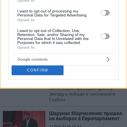
Opted In
Аарон Джексон подпишет
однолетний контракт с
I want to opt-out of processing my
Personal Data for Targeted Advertising.
Чжэцзян Лайонс
Opted In
04/ИЮЛ/19 14:18
I want to opt-out of Collection, Use,
Бывший чемпион Евролиги в
Retention, Sale, and/or Sharing of my
Personal Data that Is Unrelated with the
составе московского ЦСКА готов
Purposes for which it was collected.
подписать еще один выгодный
Opted In
контракт в Китае
Google consents
Црвена Звезда — чемпион
Сербии 2018-19
CONFIRM
18/ИЮН/19 12:44
Били Барон приводит Црвену
Звезду к победе в чемпионате
Сербии
Шарунас Марчюленис прошел
на выборах в Европарламент
27/МАЙ/19 16:11