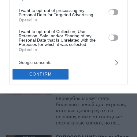
команды прекрасно знают об...
I want to opt-out of processing my
Евролига: Кандидаты на
Personal Data for Targeted Advertising.
Opted In
награду Восходящая звезда
сезона
I want to opt-out of Collection, Use,
09/АПР/19 17:39
Retention, Sale, and/or Sharing of my
Personal Data that Is Unrelated with the
Purposes for which it was collected.
Евролига ищет свою следующую большую звезду и
Opted In
Eurohoops выбрал главных кандидатов на награду
лучшего молодого игрока сезона
Google consents
10 памятных героев
CONFIRM
финалов Еврокубка
09/АПР/19 17:36
Еврокубок может стать
большой сценой для игроков,
которые давно рвутся на
вершину и имеют солидные
послужнные списки, но не...