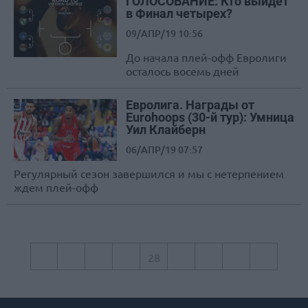
ГОЛОСОВАНИЕ: Кто выйдет
в Финал четырех?
09/АПР/19 10:56
До начала плей-офф Евролиги
осталось восемь дней
Евролига. Награды от
Eurohoops (30-й тур): Умница
Уил Клайберн
06/АПР/19 07:57
Регулярный сезон завершился и мы с нетерпением
ждем плей-офф
‹
›
«
26
27
28
29
30
»