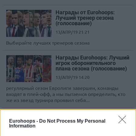
Награды от Eurohoops:
Лучший тренер сезона
(голосование)
13/АПР/19 21:21
Выбирайте лучших тренеров сезона
Награды Eurohoops: Лучший
игрок оборонительного
плана сезона (голосование)
13/АПР/19 14:20
регулярный сезон Евролиги завершен, команды
входят в плей-офф, а мы пытаемся определить, кто
же из звезд турнира проявил себя...
Гонка за MVP Евролиги:
Хиггинс и еще 4 кандидата
Eurohoops -
Do Not Process My Personal
на большой приз
Information
13/АПР/19 11:58