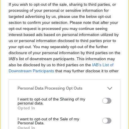
If you wish to opt-out of the sale, sharing to third parties, or
Регулярный сезон Евролиги завершен, в гонке
processing of your personal or sensitive information for
осталось всего 8 команд. И всего 5 претендентов на
targeted advertising by us, please use the below opt-out
титул MVP сезона по...
section to confirm your selection. Please note that after your
opt-out request is processed you may continue seeing
7DAYS Magic Moment:
interest-based ads based on personal information utilized by
Больше хайлайтов, больше
us or personal information disclosed to third parties prior to
призов!
your opt-out. You may separately opt-out of the further
disclosure of your personal information by third parties on the
10/АПР/19 15:29
IAB’s list of downstream participants. This information may
7DAYS Magic Moment снова здесь — в шестой раз в
also be disclosed by us to third parties on the
IAB’s List of
сезоне в поисках следующего счастливого
Downstream Participants
that may further disclose it to other
победителя, который получит чудо-шкафчик...
third parties.
Please note that this website/app uses one or more Google
Personal Data Processing Opt Outs
Обзор игровой недели Лиги
services and may gather and store information including but
ВТБ. Верим в Эрика
Макколума
not limited to your visit or usage behaviour. You may click to
I want to opt-out of the Sharing of my
personal data.
grant or deny consent to Google and its third-party tags to
10/АПР/19 15:04
Opted In
use your data for below specified purposes in below Google
Мы смотрим на последние матчи регулярного сезона
consent section.
I want to opt-out of the Sale of my
Лиги ВТБ, которые имеют огромное значение - и
Personal Data.
Opted In