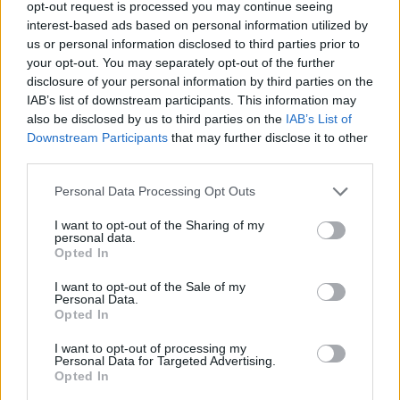
opt-out request is processed you may continue seeing
equipo: firma por Estrella Roja
interest-based ads based on personal information utilized by
12/JUL/23 14:02
us or personal information disclosed to third parties prior to
your opt-out. You may separately opt-out of the further
El exjugador del Real Madrid jugará
disclosure of your personal information by third parties on the
bajo las órdenes de Dusko Ivanovic
IAB’s list of downstream participants. This information may
en Serbia
also be disclosed by us to third parties on the
IAB’s List of
Downstream Participants
that may further disclose it to other
El Real Madrid hace oficial la
third parties.
salida de Adam Hanga
Please note that this website/app uses one or more Google
24/JUN/23 16:12
Personal Data Processing Opt Outs
services and may gather and store information including but
Tras dos temporadas de blanco, el
not limited to your visit or usage behaviour. You may click to
I want to opt-out of the Sharing of my
Real Madrid ha decidido no activar el
personal data.
grant or deny consent to Google and its third-party tags to
Opted In
tercer año que contemplaba su
use your data for below specified purposes in below Google
contrato
consent section.
I want to opt-out of the Sale of my
Personal Data.
Opted In
Adam Hanga no continuará en el
Real Madrid y gusta en Múnich
I want to opt-out of processing my
23/JUN/23 18:18
Personal Data for Targeted Advertising.
Opted In
El Real Madrid no ejecutará la