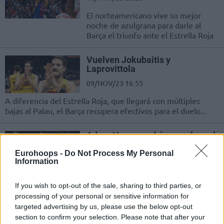
El norteamericano vive su mejor
noche de azulgrana para darle al
Barça el triunfo ante el Estrella Roja
Vuelven Jokubaitis y
Laprovittola
09/NOV/23 16:55
A diferencia del Estrella Roja, que llegará con múltiples
bajas al Palau, el Barça recupera efectivos para el duelo...
Adam Hanga podría no volver al
Palau
Eurohoops -
Do Not Process My Personal
08/NOV/23 13:35
Information
El húngaro, ahora en Estrella Roja, es
duda para el partido de este viernes
If you wish to opt-out of the sale, sharing to third parties, or
en Barcelona
processing of your personal or sensitive information for
targeted advertising by us, please use the below opt-out
section to confirm your selection. Please note that after your
Adam Hanga ya tiene nuevo