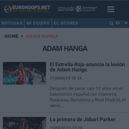
NOTICIAS
MI EQUIPO
EL SCORES
ES
HOME
•
ADAM HANGA
ADAM HANGA
El Estrella Roja anuncia la lesión
de Adam Hanga
17/ABR/24 18:54
Después de pasar casi 12 años en el
baloncesto español con Manresa,
Baskonia, Barcelona y Real Madrid, el
alero...
La primera de Jabari Parker
10/NOV/23 22:26