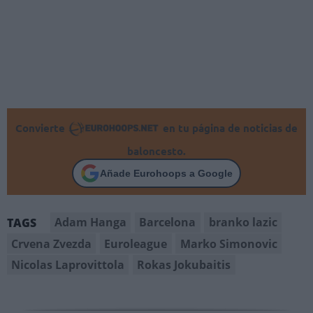
Convierte
en tu página de noticias de
baloncesto.
Añade Eurohoops a Google
Adam Hanga
Barcelona
branko lazic
TAGS
Crvena Zvezda
Euroleague
Marko Simonovic
Nicolas Laprovittola
Rokas Jokubaitis