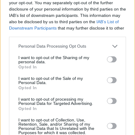
your opt-out. You may separately opt-out of the further
disclosure of your personal information by third parties on the
IAB’s list of downstream participants. This information may
also be disclosed by us to third parties on the
IAB’s List of
Downstream Participants
that may further disclose it to other
third parties.
Please note that this website/app uses one or more Google
Personal Data Processing Opt Outs
services and may gather and store information including but
not limited to your visit or usage behaviour. You may click to
I want to opt-out of the Sharing of my
personal data.
grant or deny consent to Google and its third-party tags to
Opted In
use your data for below specified purposes in below Google
consent section.
I want to opt-out of the Sale of my
Personal Data.
Opted In
I want to opt-out of processing my
Personal Data for Targeted Advertising.
Opted In
I want to opt-out of Collection, Use,
Retention, Sale, and/or Sharing of my
𝐄𝐍𝐓𝐑𝐀𝐃𝐄𝐒:
https://t.co/EfNDTefyC9
Personal Data that Is Unrelated with the
pic.twitter.com/HGYecvbYh7
Purposes for which it was collected.