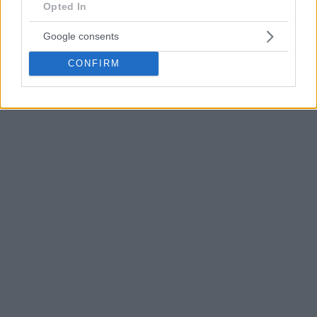
Opted In
— Barça Basket (@FCBbasket)
November 9,
Google consents
2023
CONFIRM