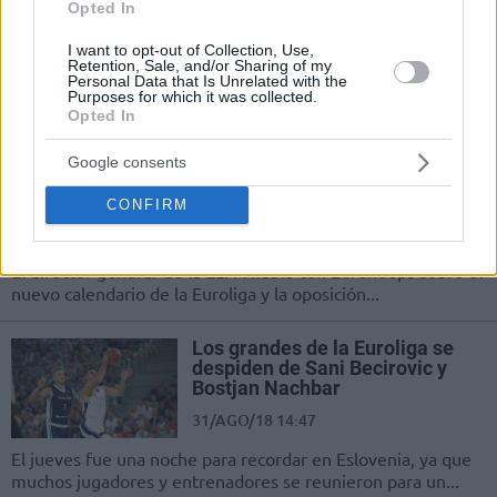
Opted In
25/OCT/19 11:22
I want to opt-out of Collection, Use,
Svetislav Pesic criticó las propuestas del director de la
Retention, Sale, and/or Sharing of my
Personal Data that Is Unrelated with the
Asociación de Jugadores de la Euroliga, quien quiere
Purposes for which it was collected.
recortar las...
Opted In
Bostjan Nachbar: “Al igual que la
Google consents
ABP, nuestro único interés es el
jugador”
CONFIRM
09/ABR/19 17:51
El director generar de la ELPA habló con Eurohoops sobre el
nuevo calendario de la Euroliga y la oposición...
Los grandes de la Euroliga se
despiden de Sani Becirovic y
Bostjan Nachbar
31/AGO/18 14:47
El jueves fue una noche para recordar en Eslovenia, ya que
muchos jugadores y entrenadores se reunieron para un...