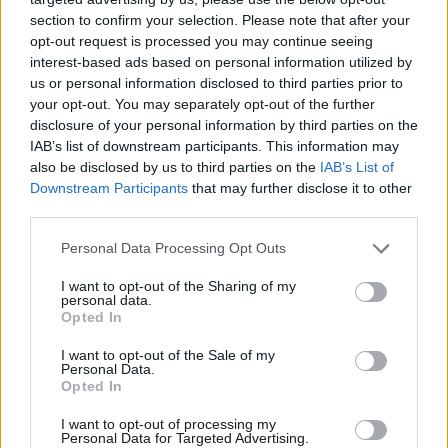
section to confirm your selection. Please note that after your
opt-out request is processed you may continue seeing
Algunos jugadores retirados
hablan sobre la vida después de
interest-based ads based on personal information utilized by
sus carreras profesionales
us or personal information disclosed to third parties prior to
your opt-out. You may separately opt-out of the further
03/ENE/20 16:13
disclosure of your personal information by third parties on the
El último documental producido por la Euroliga echa un
IAB’s list of downstream participants. This information may
vistazo al cambio en la vida de algunos jugadores tras...
also be disclosed by us to third parties on the
IAB’s List of
Downstream Participants
that may further disclose it to other
third parties.
La Asociación de Jugadores de
la Euroliga responde a Pesic
Please note that this website/app uses one or more Google
Personal Data Processing Opt Outs
28/OCT/19 13:56
services and may gather and store information including but
not limited to your visit or usage behaviour. You may click to
I want to opt-out of the Sharing of my
Svetislav Pesic recently heavily
personal data.
grant or deny consent to Google and its third-party tags to
criticized ELPA and the EuroLeague
Opted In
use your data for below specified purposes in below Google
Players Association offered its reply.
consent section.
I want to opt-out of the Sale of my
Personal Data.
Pesic critica duramente a
Opted In
Nachbar: “No es un chico
normal, no sabe que estamos en
I want to opt-out of processing my
Europa”
Personal Data for Targeted Advertising.