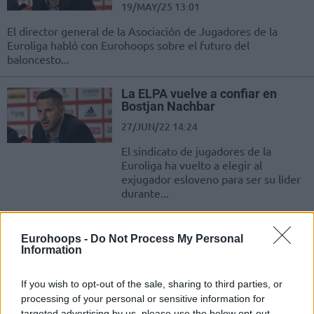
19/MAY/25 13:01
El director general de la Asociación de Jugadores de la
Euroliga habló con Eurohoops sobre el futuro del
baloncesto...
La ELPA vuelve a confiar en
Bostjan Nachbar
27/JUN/22 14:24
El sindicato de jugadores de la
Euroliga ha vuelto a elegir al
exjugador esloveno para ser su líder
durante...
Nachbar: “Deseo que todos los
Eurohoops -
Do Not Process My Personal
jugadores cobren el 100%, pero
Information
resulta irreal”
07/ABR/20 20:55
If you wish to opt-out of the sale, sharing to third parties, or
El director general de la Asociación de Jugadores, Bostjan
processing of your personal or sensitive information for
Nachbar, negocia con la Euroliga.
targeted advertising by us, please use the below opt-out