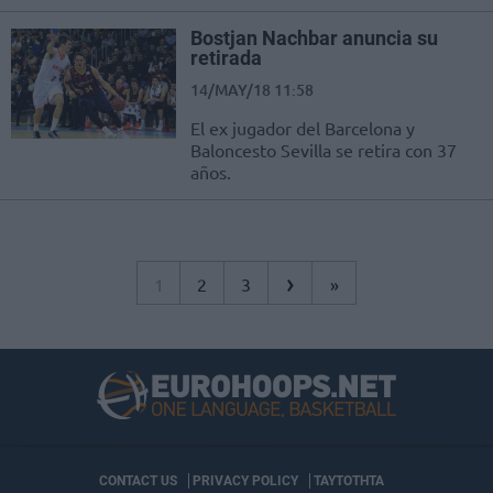
Bostjan Nachbar anuncia su
retirada
14/MAY/18 11:58
El ex jugador del Barcelona y
Baloncesto Sevilla se retira con 37
años.
›
1
2
3
»
CONTACT US
PRIVACY POLICY
ΤΑΥΤΟΤΗΤΑ