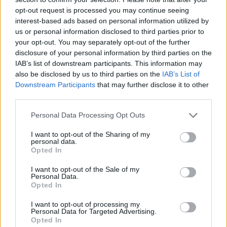
opt-out request is processed you may continue seeing
interest-based ads based on personal information utilized by
Matthew Strazel y Killian Tillie
encabezan el roster de Francia
us or personal information disclosed to third parties prior to
para las Ventanas
your opt-out. You may separately opt-out of the further
disclosure of your personal information by third parties on the
24/OCT/25 16:19
IAB’s list of downstream participants. This information may
Buscando un billete para el Mundial 2027, la selección de
also be disclosed by us to third parties on the
IAB’s List of
Fauthoux expone su primera lista de 14 jugadores
Downstream Participants
that may further disclose it to other
third parties.
Chalon sobrevive a los 31 puntos
Please note that this website/app uses one or more Google
Personal Data Processing Opt Outs
de Mike James y da la sorpresa
services and may gather and store information including but
al Mónaco
not limited to your visit or usage behaviour. You may click to
I want to opt-out of the Sharing of my
05/OCT/25 20:04
personal data.
grant or deny consent to Google and its third-party tags to
Opted In
use your data for below specified purposes in below Google
Los de Spanoulis caen después de ir ganando de más de dos
consent section.
dígitos
I want to opt-out of the Sale of my
Personal Data.
Opted In
Sylvain Francisco: “Me
arrepiento de haberle dado la
I want to opt-out of processing my
Personal Data for Targeted Advertising.
mano a Doncic tan pronto”
Opted In