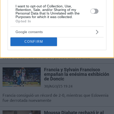
31/AGO/25 12:42
I want to opt-out of Collection, Use,
El base francés se sincera sobre la polémica de final de
Retention, Sale, and/or Sharing of my
Personal Data that Is Unrelated with the
partido ante Eslovenia y lo que tendría que...
Purposes for which it was collected.
Opted In
Klemen Prepelic: “Lo que hizo
Francisco fue bastante
Google consents
irrespetuoso”
CONFIRM
30/AGO/25 20:26
El escolta de Eslovenia y Sekulic no escondieron su opinión
sobre lo ocurrido al final del partido ante Francia
Francia y Sylvain Francisco
empañan la enésima exhibición
de Doncic
30/AGO/25 19:24
Francia consiguió un récord de 2-0, mientras que Eslovenia
fue derrotada nuevamente
Moussa Diabate rechazó ir al