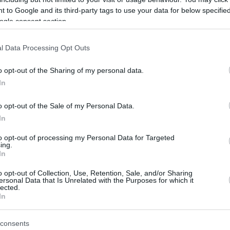
romper...
 to Google and its third-party tags to use your data for below specifi
ogle consent section.
Petrusev, multado por
golpear a un rival y en
l Data Processing Opt Outs
‘libertad condicional’ por
o opt-out of the Sharing of my personal data.
la FIBA
In
30/AGO/25 11:26
o opt-out of the Sale of my Personal Data.
El interior de Dubai Basketball podrá
In
jugar ante Letonia en el gran partido del
Grupo A del Eurobasket 2025
to opt-out of processing my Personal Data for Targeted
ing.
In
Con Kristaps Porzingis a
la cabeza, Letonia
o opt-out of Collection, Use, Retention, Sale, and/or Sharing
ersonal Data that Is Unrelated with the Purposes for which it
anuncia su plantilla para
lected.
el Eurobasket
In
24/AGO/25 19:24
consents