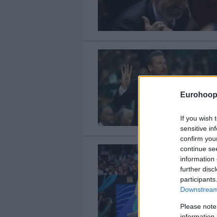
Eurohoop
If you wish 
sensitive in
confirm you
continue se
information 
further disc
participants
Downstream 
Please note
information 