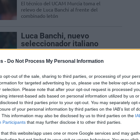
El técnico del UCAM Murcia toma el
relevo de Luca Banchi al frente del
combinado letón
Luca Banchi, nuevo
seleccionador italiano
30/SEP/25 15:55
s -
Do Not Process My Personal Information
Italia confirma a su nuevo entrendor tras
la etapa de Pozzecco
to opt-out of the sale, sharing to third parties, or processing of your per
formation for targeted advertising by us, please use the below opt-out s
r selection. Please note that after your opt-out request is processed y
Jokic sigue brillando,
eing interest-based ads based on personal information utilized by us or
disclosed to third parties prior to your opt-out. You may separately opt-
Serbia sigue ganando
losure of your personal information by third parties on the IAB’s list of
30/AGO/25 19:09
. This information may also be disclosed by us to third parties on the
IA
Participants
that may further disclose it to other third parties.
A pesar de la ausencia de Bogdan
Bogdanovic, los serbios se mantienen
 that this website/app uses one or more Google services and may gath
perfectos y su gran estrella logra
including but not limited to your visit or usage behaviour. You may click 