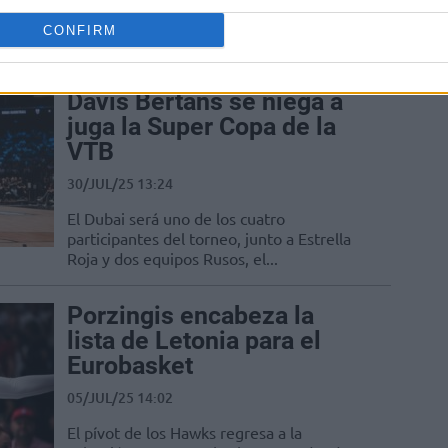
Uno de los coanfitriones del torneo
veraniego ya tiene su plantilla definitiva,
CONFIRM
dispuesta a dar la sorpresa
Davis Bertans se niega a
juga la Super Copa de la
VTB
30/JUL/25 13:24
El Dubai será uno de los cuatro
participantes del torneo, junto a Estrella
Roja y dos equipos Rusos, el...
Porzingis encabeza la
lista de Letonia para el
Eurobasket
05/JUL/25 14:02
El pívot de los Hawks regresa a la