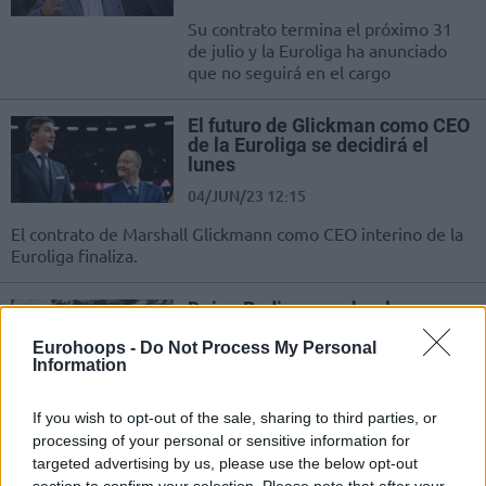
Su contrato termina el próximo 31
de julio y la Euroliga ha anunciado
que no seguirá en el cargo
El futuro de Glickman como CEO
de la Euroliga se decidirá el
lunes
04/JUN/23 12:15
El contrato de Marshall Glickmann como CEO interino de la
Euroliga finaliza.
Dejan Bodiroga, sobre las
sanciones tras la pelea en
Madrid: “Me sorprendieron”
Eurohoops -
Do Not Process My Personal
Information
22/MAY/23 19:01
Eurohoops se reunió en Kaunas con el presidente de la
If you wish to opt-out of the sale, sharing to third parties, or
Euroliga, Dejan Bodiroga, y con Marshall Glikman, y
processing of your personal or sensitive information for
hablaron...
targeted advertising by us, please use the below opt-out
section to confirm your selection. Please note that after your