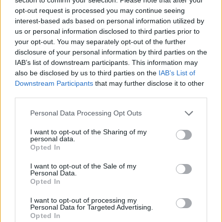
opt-out request is processed you may continue seeing
Marshall Glickman: “Los
jugadores lo son todo para mí”
interest-based ads based on personal information utilized by
us or personal information disclosed to third parties prior to
31/MAR/23 13:05
your opt-out. You may separately opt-out of the further
disclosure of your personal information by third parties on the
El CEO de la Euroliga dejó claro que
uno de sus principales objetivos es
IAB’s list of downstream participants. This information may
mejorar la economía de la...
also be disclosed by us to third parties on the
IAB’s List of
Downstream Participants
that may further disclose it to other
third parties.
Marshall Glickman: “La próxima
temporada no habrá un equipo
Please note that this website/app uses one or more Google
Personal Data Processing Opt Outs
de Dubái en la Euroliga”
services and may gather and store information including but
14/MAR/23 16:52
not limited to your visit or usage behaviour. You may click to
I want to opt-out of the Sharing of my
personal data.
grant or deny consent to Google and its third-party tags to
El CEO de la Euroliga abrió la puerta a Londres y París.
Opted In
use your data for below specified purposes in below Google
consent section.
I want to opt-out of the Sale of my
Campazzo contactó con el CEO
Personal Data.
de la Euroliga: “Le pedí que me
Opted In
dejara jugar”
I want to opt-out of processing my
24/ENE/23 14:50
Personal Data for Targeted Advertising.
Opted In
Facundo Campazzo envió un email a Marshall Glickman para