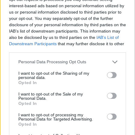
El Baskonia cae en Belgrado sin
interest-based ads based on personal information utilized by
Markus Howard ni Pierria Henry
us or personal information disclosed to third parties prior to
13/ENE/23 22:46
your opt-out. You may separately opt-out of the further
disclosure of your personal information by third parties on the
El Partizan se coloca a dos victorias
IAB’s list of downstream participants. This information may
del Baskonia en la clasificación.
also be disclosed by us to third parties on the
IAB’s List of
Downstream Participants
that may further disclose it to other
Pierria Henry vuela a Estados
third parties.
Unidos y es duda para el partido
del Efes
Please note that this website/app uses one or more Google
Personal Data Processing Opt Outs
services and may gather and store information including but
13/DIC/22 15:29
not limited to your visit or usage behaviour. You may click to
I want to opt-out of the Sharing of my
personal data.
El base del Baskonia viajó a Estados Unidos por un asunto
grant or deny consent to Google and its third-party tags to
Opted In
personal.
use your data for below specified purposes in below Google
consent section.
I want to opt-out of the Sale of my
Personal Data.
Dwayne Bacon y Pierria Henry
Opted In
comparten el MVP
10/DIC/22 13:11
I want to opt-out of processing my
Personal Data for Targeted Advertising.
Con 31 de valoración, ambos fueron
Opted In
imprescindibles para las victorias de