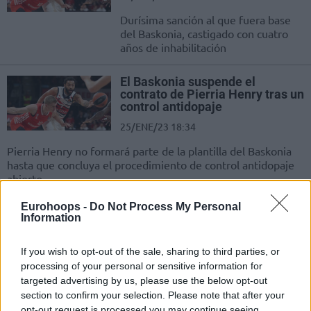
Durísima sanción al que fuera base
del Baskonia, castigado con cuatro
años de inhabilitación
El Baskonia suspende el
contrato de Pierria Henry tras un
control antidopaje
25/ENE/23 18:34
Pierria Henry no formará parte de la plantilla del Baskonia
hasta que concluya el procedimiento de control antidopaje
abierto...
Eurohoops -
Do Not Process My Personal
Incógnita total con Pierria Henry
Information
23/ENE/23 17:11
If you wish to opt-out of the sale, sharing to third parties, or
El base se ha perdido los últimos
processing of your personal or sensitive information for
partidos, su estado físico está poco
targeted advertising by us, please use the below opt-out
claro y las palabras de Félix...
section to confirm your selection. Please note that after your
opt-out request is processed you may continue seeing