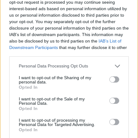
beim Sieg gegen Dallas
opt-out request is processed you may continue seeing
interest-based ads based on personal information utilized by
24/FEB/19 08:57
us or personal information disclosed to third parties prior to
Rubio verteilte beim Sieg gegen
your opt-out. You may separately opt-out of the further
Dallas insgesamt fünf Assists und ist
disclosure of your personal information by third parties on the
mit Utah weiter auf Playoff-Kurs.
IAB’s list of downstream participants. This information may
also be disclosed by us to third parties on the
IAB’s List of
Downstream Participants
that may further disclose it to other
Ricky Rubio mit einem Double-
Double gegen Atlanta
third parties.
02/FEB/19 07:19
Please note that this website/app uses one or more Google
Personal Data Processing Opt Outs
services and may gather and store information including but
Die Utah Jazz feiern ihren 30.
not limited to your visit or usage behaviour. You may click to
I want to opt-out of the Sharing of my
Saisonsieg und Ricky Rubio sein
personal data.
grant or deny consent to Google and its third-party tags to
fünftes Double-Double.
Opted In
use your data for below specified purposes in below Google
consent section.
I want to opt-out of the Sale of my
Ricky Rubio verzeichnet 26
Personal Data.
Punkte gegen San Antonio
Opted In
10/DEZ/18 09:21
I want to opt-out of processing my
Personal Data for Targeted Advertising.
Rubio versenkte 11 seiner 23
Opted In
Feldwürfe, aber es reichte gegen die