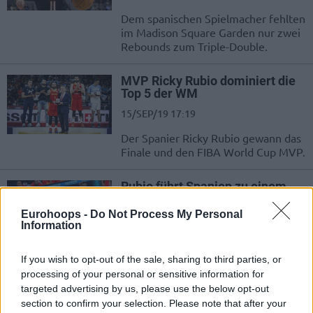
Dem spanischen Spielmacher fehlten
im Madison Square Garden nur zwei
Rebounds zum Triple-Double.
MVP Ricky Rubio dominiert die
Top 5 der WM
15/SEP/19 17:19
Der Spanier Ricky Rubio gewann das
Finale und den FIBA ​​World Cup MVP.
Rubio führt Spanien zu einem
überzeugenden Sieg gegen die
Dominikanische Republik
Eurohoops -
Do Not Process My Personal
Information
23/AUG/19 09:30
Ricky Rubio steuerte Spanien zu einem dominanten Erfolg
If you wish to opt-out of the sale, sharing to third parties, or
im Testspiel gegen die Dominikanische Republik.
processing of your personal or sensitive information for
targeted advertising by us, please use the below opt-out
Ricky Rubio mit 25 Punkten
section to confirm your selection. Please note that after your