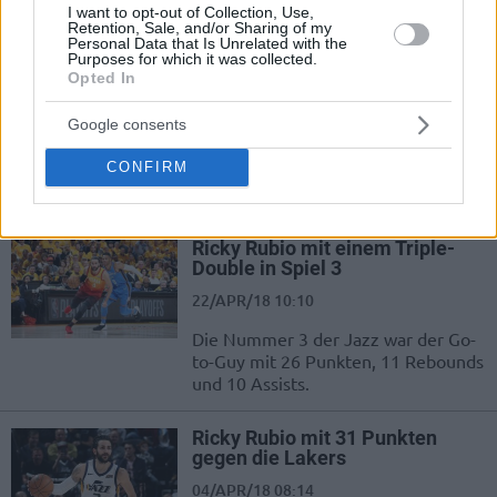
Spurs nicht zum 14.Saisonsieg.
I want to opt-out of Collection, Use,
Retention, Sale, and/or Sharing of my
Personal Data that Is Unrelated with the
Ricky Rubio mit 28 Zählern
Purposes for which it was collected.
gegen die Pacers
Opted In
20/NOV/18 10:06
Google consents
Rubio versenkte 10 seiner 13
CONFIRM
Feldwürfe und 5 davon stammten
von jenseits der Drei-Punkte-Linie.
Ricky Rubio mit einem Triple-
Double in Spiel 3
22/APR/18 10:10
Die Nummer 3 der Jazz war der Go-
to-Guy mit 26 Punkten, 11 Rebounds
und 10 Assists.
Ricky Rubio mit 31 Punkten
gegen die Lakers
04/APR/18 08:14