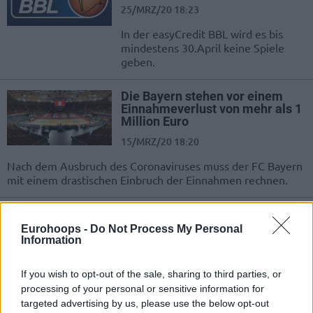
25/MRZ/20 18:23
In der easyCredit BBL wird es bis
mindestens 30.April keine Spiele
geben.
Die Bayern stehen vor einem
Einnahmeverlust von mehr als 1
Million Euro
15/MRZ/20 18:20
Nach dem Ausbruch des Coronaviruses muss der FC Bayern
mit einem drastischen Einbruch der Einnahmen rechnen.
Die BBL setzt die kommenden
Spiele aus
Eurohoops -
Do Not Process My Personal
Information
12/MRZ/20 17:40
In der BBL wird es aufgrund der
If you wish to opt-out of the sale, sharing to third parties, or
Ausbreitung des Coronaviruses
processing of your personal or sensitive information for
vorerst keine Spiele geben.
targeted advertising by us, please use the below opt-out