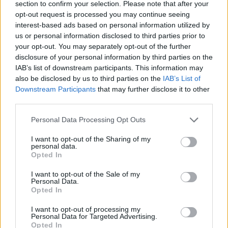
section to confirm your selection. Please note that after your
ALBA verliert in Crailsheim –
opt-out request is processed you may continue seeing
Spieltag 22
interest-based ads based on personal information utilized by
us or personal information disclosed to third parties prior to
08/MRZ/20 20:55
your opt-out. You may separately opt-out of the further
Die Berliner kassieren eine
disclosure of your personal information by third parties on the
Niederlage gegen die Merlins und
IAB’s list of downstream participants. This information may
der Meister schlägt Bayreuth.
also be disclosed by us to third parties on the
IAB’s List of
Downstream Participants
that may further disclose it to other
third parties.
Der Meister schlägt Oldenburg –
Spieltag 21
Please note that this website/app uses one or more Google
Personal Data Processing Opt Outs
01/MRZ/20 20:54
services and may gather and store information including but
not limited to your visit or usage behaviour. You may click to
I want to opt-out of the Sharing of my
Im heimischen Audi Dome gewann
personal data.
grant or deny consent to Google and its third-party tags to
der FC Bayern München gegen die
Opted In
use your data for below specified purposes in below Google
EWE Baskets Oldenburg.
consent section.
I want to opt-out of the Sale of my
Personal Data.
ALBA feiert einen ungefährdeten
Opted In
Heimsieg gegen Brose Bamberg
I want to opt-out of processing my
01/MRZ/20 17:27
Personal Data for Targeted Advertising.
Opted In