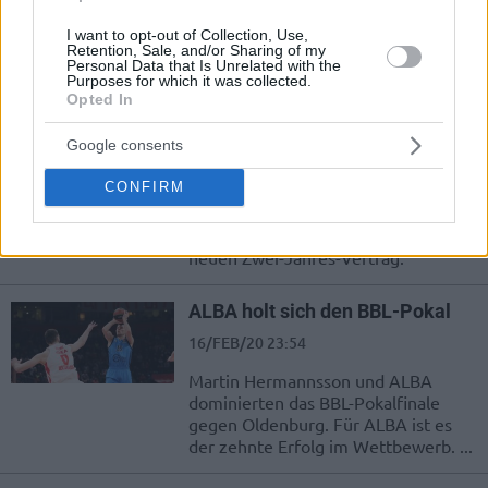
Inklusive dem Halbfinale des Pokals
konnte Berlin alle drei Duelle gegen
I want to opt-out of Collection, Use,
die Franken gewinnen.
Retention, Sale, and/or Sharing of my
Personal Data that Is Unrelated with the
Purposes for which it was collected.
Opted In
Rickey Paulding bleibt für
weitere zwei Jahre in Oldenburg
Google consents
26/FEB/20 15:30
CONFIRM
Der 37-jährige Paulding spielt seit
2007 bei den EWE Baskets
Oldenburg und unterschrieb einen
neuen Zwei-Jahres-Vertrag.
ALBA holt sich den BBL-Pokal
16/FEB/20 23:54
Martin Hermannsson und ALBA
dominierten das BBL-Pokalfinale
gegen Oldenburg. Für ALBA ist es
der zehnte Erfolg im Wettbewerb. ...