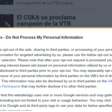
presupuestos de la VTB League.
El CSKA se proclama
campeón de la VTB
League
s -
Do Not Process My Personal Information
10/JUN/21 22:13
El CSKA sigue dominando la VTB tras
to opt-out of the sale, sharing to third parties, or processing of your per
superar al UNICS en tres partidos.
formation for targeted advertising by us, please use the below opt-out s
r selection. Please note that after your opt-out request is processed y
Fin de una era: el Khimki
eing interest-based ads based on personal information utilized by us or
disclosed to third parties prior to your opt-out. You may separately opt-
no participará en la VTB
losure of your personal information by third parties on the IAB’s list of
League la próxima
. This information may also be disclosed by us to third parties on the
IA
temporada
Participants
that may further disclose it to other third parties.
04/JUN/21 21:09
 that this website/app uses one or more Google services and may gath
including but not limited to your visit or usage behaviour. You may click 
Los problemas económicos dejan al
 to Google and its third-party tags to use your data for below specifi
Khimki sin VTB.
ogle consent section.