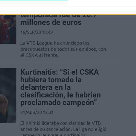
durante la pasada
temporada fue de 26.7
millones de euros
16/SEP/20 18:49
La VTB League ha anunciado los
presupuestos de todos sus equipos, con
el CSKA al frente.
Kurtinaitis: “Si el CSKA
hubiera tomado la
delantera en la
clasificación, le habrían
proclamado campeón”
01/ABR/20 12:31
El Khimki lideraba con claridad la VTB
antes de su cancelación. La liga no eligió
campeón, aunque a Kurtinaitis...