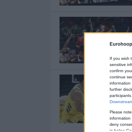
Eurohoop
If you wish 
sensitive in
confirm you
continue se
information 
further disc
participants
Downstream 
Please note
information 
deny consent
in below Go