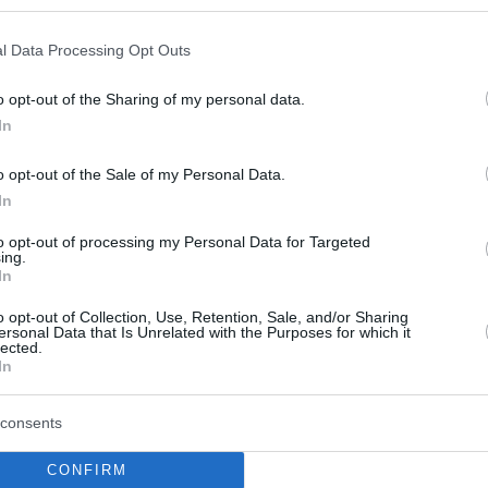
Xavi Pascual gana el
l Data Processing Opt Outs
premio a mejor
entrenador de la VTB
o opt-out of the Sharing of my personal data.
In
08/MAY/21 20:48
El Zenit de San Petersburgo ha sido el
o opt-out of the Sale of my Personal Data.
mejor equipo de la competición y se
In
convierte así en el...
to opt-out of processing my Personal Data for Targeted
ing.
Peligra el estreno en la
In
Euroliga para Toko
o opt-out of Collection, Use, Retention, Sale, and/or Sharing
Shengelia
ersonal Data that Is Unrelated with the Purposes for which it
lected.
24/SEP/20 16:41
In
El CSKA de Moscú pierde a Todo
Shengelia tras una contusión en la tibia.
consents
CONFIRM
El presupuesto del CSKA