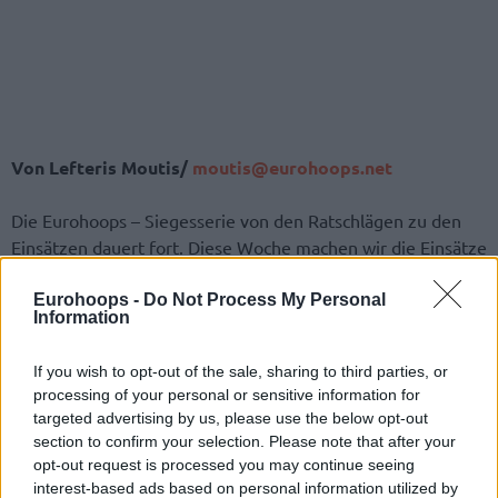
Von Lefteris Moutis/
moutis@eurohoops.net
Die Eurohoops – Siegesserie von den Ratschlägen zu den
Einsätzen dauert fort. Diese Woche machen wir die Einsätze
auf die leichten Siege von Barcelona und Laboral Kutxa und
auf den Angriff von ZSKA,
Fenerbahce
und
Anadolu Efes
.
Eurohoops -
Do Not Process My Personal
Information
Barcelona braucht den Sieg über
Galatasaray
, weil sie nie so
If you wish to opt-out of the sale, sharing to third parties, or
viele Niederlagen in Top – 16 hatte. Die türkische
processing of your personal or sensitive information for
Mannschaft hat viele Probleme, und wahrscheinlich, kann
targeted advertising by us, please use the below opt-out
Galatasaray
konkurrenzfähig bis zum Ende nicht sein.
section to confirm your selection. Please note that after your
Barcelona bringt die vernichtenden Niederlagen ihren
opt-out request is processed you may continue seeing
Gegner, wenn diese Mannschaft solche Möglichkeit hat. Wir
interest-based ads based on personal information utilized by