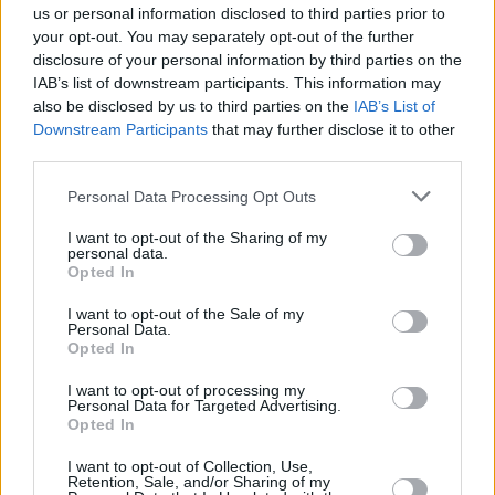
glauben, dass Barcelona Galatasaray mehr als auf 13 Punkte
us or personal information disclosed to third parties prior to
your opt-out. You may separately opt-out of the further
gewinnt.
disclosure of your personal information by third parties on the
IAB’s list of downstream participants. This information may
Das türkische Derby wird leistungsfähig.
Fenerbahce
wird in
also be disclosed by us to third parties on the
IAB’s List of
Transition schießen versuchen,
Anadolu Efes
wird sich Mühe
Downstream Participants
that may further disclose it to other
geben, kleinwüchsigen Basketball zu spielen, aber die
third parties.
Schwelle für solches Spiel ist klein.
Anadolu Efes
schießt vor
Please note that this website/app uses one or more Google
kurzem viel und wir machen den Einsatz, dass es mehr als
Personal Data Processing Opt Outs
services and may gather and store information including but
150,5 Punkte geschossen werden wird.
not limited to your visit or usage behaviour. You may click to
I want to opt-out of the Sharing of my
personal data.
grant or deny consent to Google and its third-party tags to
Opted In
Wieder einmal die Punktschwelle von ZCKA ist niedrig.
use your data for below specified purposes in below Google
Diese Mannschaft will nach 3 Niederlagen hintereinander
consent section.
I want to opt-out of the Sale of my
zurückgewinnen. Dabei spielte
Milano
auch nicht so stark,
Personal Data.
Opted In
um ZSKA zu stoppen. ZSKA holt auf eigenem Feld etwa 97
Punkte und nur einmal schoss weniger als 90, was eigentlich
I want to opt-out of processing my
eine Schwelle ist.
Personal Data for Targeted Advertising.
Opted In
Außerdem hat Laboral im spanischen Derby gegen Málaga
I want to opt-out of Collection, Use,
Retention, Sale, and/or Sharing of my
einen Vorteil. Die gastgebende Mannschaft ist in der besten