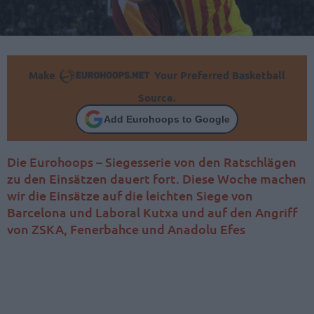
Make
Your Preferred Basketball
Source.
Add Eurohoops to Google
Die Eurohoops – Siegesserie von den Ratschlägen
zu den Einsätzen dauert fort. Diese Woche machen
wir die Einsätze auf die leichten Siege von
Barcelona und Laboral Kutxa und auf den Angriff
von ZSKA, Fenerbahce und Anadolu Efes