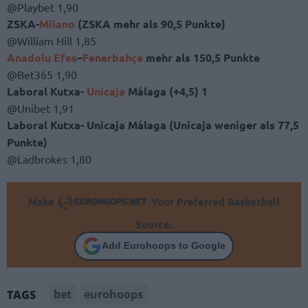
@Playbet 1,90
ZSKA-
Milano
(ZSKA mehr als 90,5 Punkte)
@William Hill 1,85
Anadolu Efes
–
Fenerbahçe
mehr als 150,5 Punkte
@Bet365 1,90
Laboral Kutxa-
Unicaja
Málaga (+4,5) 1
@Unibet 1,91
Laboral Kutxa- Unicaja Málaga (Unicaja weniger als 77,5
Punkte)
@Ladbrokes 1,80
Make
Your Preferred Basketball
Source.
Add Eurohoops to Google
bet
eurohoops
TAGS