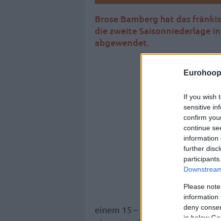
Brose Bamberg hat das fränki
die zweite Saisonniederlage in
abgewendet.
Eurohoop
If you wish 
sensitive in
confirm you
continue se
information 
further disc
participants
Downstream 
Please note
information 
deny consent
einem 15 – 1-Rekord in der Ge
in below Go