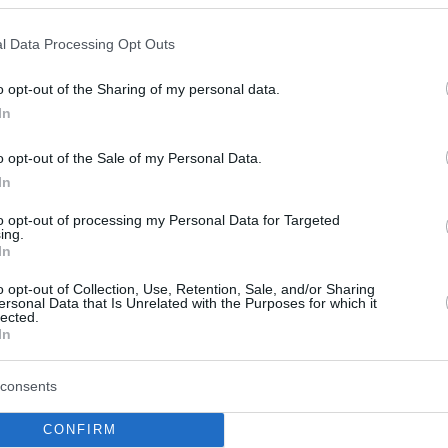
l Data Processing Opt Outs
nkten und 4 Rebounds für
Bamberg
spielte,
ere Leistung und das Team hatte 82-80. Was
o opt-out of the Sharing of my personal data.
In
o opt-out of the Sale of my Personal Data.
den Namen „Mr.Cold as Ice“! ?❄️?
In
BL
#Basketballherz
KaP
to opt-out of processing my Personal Data for Targeted
ing.
In
seBamberg)
26 Δεκεμβρίου 2016
o opt-out of Collection, Use, Retention, Sale, and/or Sharing
ersonal Data that Is Unrelated with the Purposes for which it
lected.
 Spiel mit 15 Punkten und 4 Assists, während
In
iller 15 Punkten für Bamberg erzielten.
consents
nkte für Bayreuth, Nate Linhart mit Andreas
CONFIRM