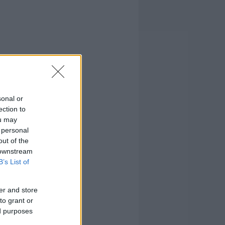
sonal or
ection to
ou may
 personal
out of the
 downstream
B’s List of
er and store
to grant or
ed purposes