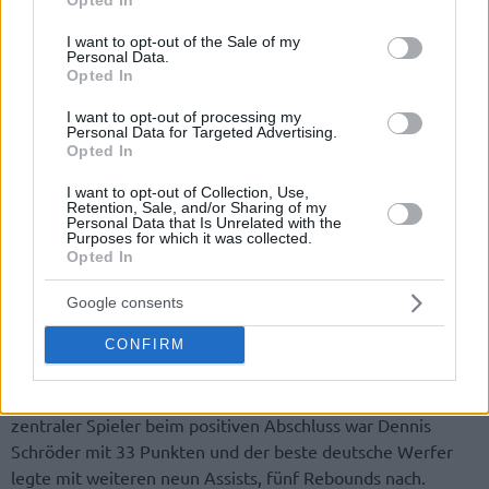
use your data for below specified purposes in below Google
consent section.
I want to opt-out of the Sale of my
Personal Data.
Opted In
I want to opt-out of processing my
Personal Data for Targeted Advertising.
Opted In
By Eurohoops team/
info@eurohoops.net
I want to opt-out of Collection, Use,
Retention, Sale, and/or Sharing of my
Im finalen Spiel des VTG Supercups in Hamburg hat die
Personal Data that Is Unrelated with the
Purposes for which it was collected.
deutsche Basketball-Nationalmannschaft mit
92:84
gegen
Opted In
Polen gewonnen. Die DBB-Baller haben das Turnier
ungeschlagen absolviert und beim dritten Sieg war das
Google consents
letzte Viertel entscheidend.
CONFIRM
Dort haben die Gastgeber insgesamt 31 Punkten aufgelegt
und in der Verteidigung lediglich 22 Zähler zugelassen. Ein
zentraler Spieler beim positiven Abschluss war Dennis
Schröder mit 33 Punkten und der beste deutsche Werfer
legte mit weiteren neun Assists, fünf Rebounds nach.