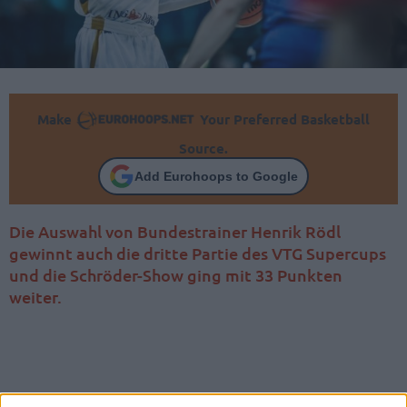
Make
Your Preferred Basketball
Source.
Add Eurohoops to Google
Die Auswahl von Bundestrainer Henrik Rödl
gewinnt auch die dritte Partie des VTG Supercups
und die Schröder-Show ging mit 33 Punkten
weiter.