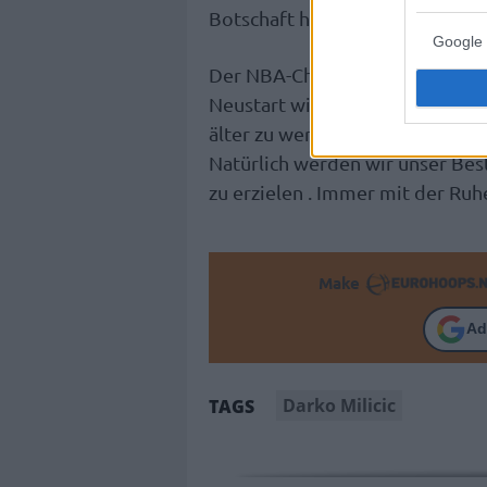
Botschaft helfen.
Google 
Der NBA-Champion von 2004 m
Neustart wie folgt: „Ich bin fr
älter zu werden, und dass das Vo
Natürlich werden wir unser Bes
zu erzielen . Immer mit der Ruh
Make
Ad
Darko Milicic
TAGS