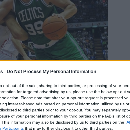
s -
Do Not Process My Personal Information
to opt-out of the sale, sharing to third parties, or processing of your per
Your Preferred Basketball Source.
formation for targeted advertising by us, please use the below opt-out s
r selection. Please note that after your opt-out request is processed y
d Eurohoops to Google
eing interest-based ads based on personal information utilized by us or
disclosed to third parties prior to your opt-out. You may separately opt-
losure of your personal information by third parties on the IAB’s list of
rd nach sieben Jahren wieder im Einsatz
. This information may also be disclosed by us to third parties on the
IA
n Zweck!
Participants
that may further disclose it to other third parties.