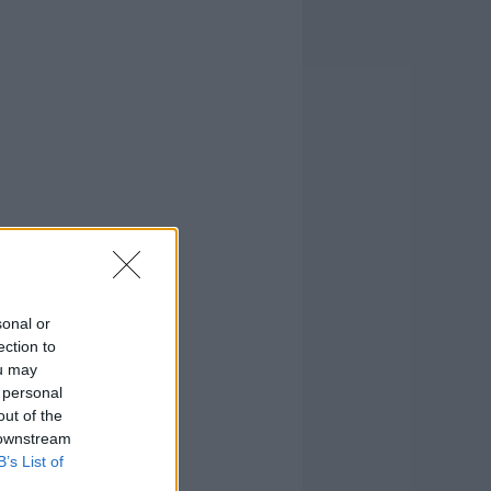
sonal or
ection to
ou may
 personal
out of the
 downstream
B’s List of