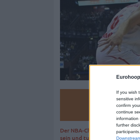
Eurohoop
If you wish 
Make
sensitive in
confirm you
Ad
continue se
information 
further disc
Der NBA-Champion von 2004 wi
participants
sein und tut es für einen gute
Downstream 