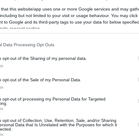
 that this website/app uses one or more Google services and may gath
By Eurohoops team /
including but not limited to your visit or usage behaviour. You may click 
info@eurohoops.net
 to Google and its third-party tags to use your data for below specifi
ogle consent section.
Darko Milicic wird in der nächsten
Saison in der zweiten regionalen
l Data Processing Opt Outs
serbischen Liga wieder im Einsatz sein
o opt-out of the Sharing of my personal data.
– dies
In
berichtet
basketballsphere.com
.
o opt-out of the Sale of my Personal Data.
Der 34-jährige Milicic hörte 2012 nach
In
einem kurzen Lauf bei den
Boston
to opt-out of processing my Personal Data for Targeted
, aber wie es scheint – war sein Rücktritt noch
ing.
In
o opt-out of Collection, Use, Retention, Sale, and/or Sharing
ersonal Data that Is Unrelated with the Purposes for which it
nn als Projekt mit ehemaligen
lected.
In
tadt Novi Sad, sowie der amerikanischen