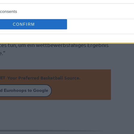
consents
it
Detroit Pistons
kommentierte seinen
CONFIRM
oh, dass wir jungen Menschen helfen können,
rgehen in erster Linie humanitär ist.
tes tun, um ein wettbewerbsfähiges Ergebnis
e.“
Your Preferred Basketball Source.
d Eurohoops to Google