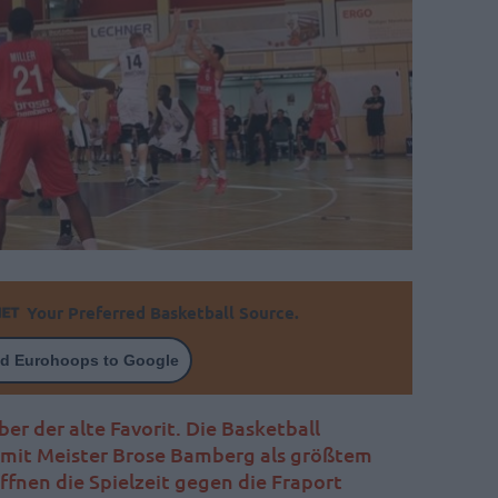
Your Preferred Basketball Source.
d Eurohoops to Google
r der alte Favorit. Die Basketball
 mit Meister Brose Bamberg als größtem
ffnen die Spielzeit gegen die Fraport