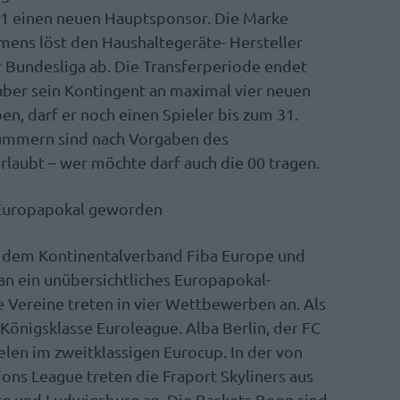
21 einen neuen Hauptsponsor. Die Marke
ens löst den Haushaltegeräte- Hersteller
 Bundesliga ab. Die Transferperiode endet
 aber sein Kontingent an maximal vier neuen
en, darf er noch einen Spieler bis zum 31.
nummern sind nach Vorgaben des
rlaubt – wer möchte darf auch die 00 tragen.
 Europapokal geworden
n dem Kontinentalverband Fiba Europe und
n ein unübersichtliches Europapokal-
 Vereine treten in vier Wettbewerben an. Als
Königsklasse Euroleague. Alba Berlin, der FC
len im zweitklassigen Eurocup. In der von
ons League treten die Fraport Skyliners aus
rg und Ludwigsburg an. Die Baskets Bonn sind