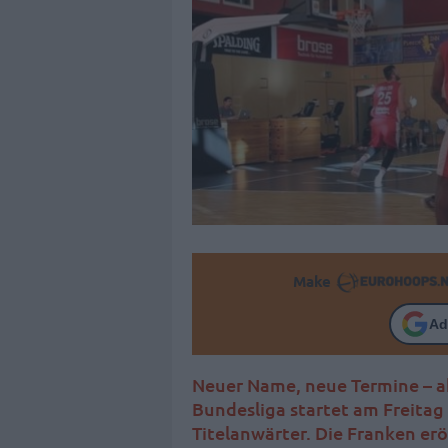
Make
Ad
Neuer Name, neue Termine – abe
Bundesliga startet am Freitag
Titelanwärter. Die Franken erö