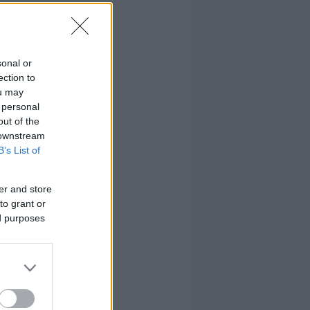
sonal or
ection to
ou may
 personal
out of the
 downstream
B’s List of
er and store
to grant or
ed purposes