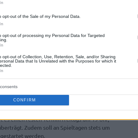
In
nen Saison ist wieder einmal weg – Bambergs
o opt-out of the Sale of my Personal Data.
amaker
wechselte in die Türkei. Ansonsten
In
he Stars gehalten, unter anderem soll
to opt-out of processing my Personal Data for Targeted
eiter als prägendes Gesicht aufgebaut werden.
ing.
er (
Chicago Bulls
) und dem Ex-Frankfurter
In
aben auch zwei Top-Talente die Liga
o opt-out of Collection, Use, Retention, Sale, and/or Sharing
ersonal Data that Is Unrelated with the Purposes for which it
en früheren Alba-Profi Reggie Redding zurück
lected.
uzugänge Fabien Causeur (Bamberg) oder
In
prechen Top-Qualität.
consents
CONFIRM
aos zahlreicher Startzeiten an zerpflückten
t es einen festen Termin freitags um 19 Uhr,
überträgt. Zudem soll an Spieltagen stets um
 gestartet werden.