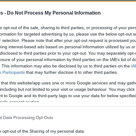
s -
Do Not Process My Personal Information
ber den Champion. Die Bamberger wollen in
to opt-out of the sale, sharing to third parties, or processing of your per
coach Andrea Trinchieri ihre siebte
formation for targeted advertising by us, please use the below opt-out s
r selection. Please note that after your opt-out request is processed y
n. Doch vor allem der FC Bayern will es den
eing interest-based ads based on personal information utilized by us or
 der vorigen Spielzeit, als Bamberg während
disclosed to third parties prior to your opt-out. You may separately opt-
or und die Playoffs mit perfekter Bilanz
losure of your personal information by third parties on the IAB’s list of
. This information may also be disclosed by us to third parties on the
IA
das Trainerduell von Trinchieri mit Bayerns
Participants
that may further disclose it to other third parties.
wann bei Olympia mit dem Nationalteam Silber
 that this website/app uses one or more Google services and may gath
islav Pesic für neue Energie sorgen.
including but not limited to your visit or usage behaviour. You may click 
h eine wichtige Korsettstange in ihrem
 to Google and its third-party tags to use your data for below specifi
 mit Führungsqualitäten. Aktuell spielt der
ogle consent section.
aters (USA)vor. Ob er verpflichtet wird, ist
l Data Processing Opt Outs
o opt-out of the Sharing of my personal data.