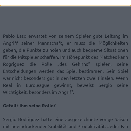
Pablo Laso erwartet von seinem Spieler gute Leitung im
Angriff seiner Mannschaft, er muss die Möglichkeiten
geben, die Punkte zu holen und auch bequeme Situationen
für die Mitspieler schaffen. Im Höhepunkt des Matches kann
Rogriguez die Rolle „des Gehirns“ spielen, seine
Entscheidungen werden das Spiel bestimmen. Sein Spiel
war nicht besonders gut in den letzten zwei Finalen. Wenn
Real in Euroleague gewinnt, beweist Sergio seine
Wichtigkeit, besonders im Angriff.
Gefällt ihm seine Rolle?
Sergio Rodriguez hatte eine ausgezeichnete vorige Saison
mit beeindruckender Srabilität und Produktivität. Jeder Fan