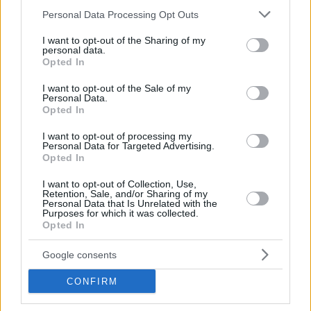
Please note that this website/app uses one or more Google
Personal Data Processing Opt Outs
services and may gather and store information including but
not limited to your visit or usage behaviour. You may click to
I want to opt-out of the Sharing of my
personal data.
grant or deny consent to Google and its third-party tags to
Opted In
use your data for below specified purposes in below Google
consent section.
I want to opt-out of the Sale of my
Personal Data.
Opted In
I want to opt-out of processing my
Personal Data for Targeted Advertising.
Opted In
I want to opt-out of Collection, Use,
Retention, Sale, and/or Sharing of my
Personal Data that Is Unrelated with the
Purposes for which it was collected.
Opted In
Google consents
CONFIRM