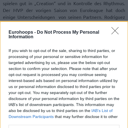
spielen gut in „Creation“ und in Kontrolle des Rhythmus.
Der MVP der vorigen Saison von Euroleague hat doch
einige Unterscheidungen von seinen Partnern. Rodriguez
ist ein richtiger Playmaker, er ist stark zudem in Creation
und Angriff.
Eurohoops -
Do Not Process My Personal
Information
Der spanische Guard ist der charismatischste Spieler. Er
spielt am besten in den Situationen von Pick-and-Rolls, er
If you wish to opt-out of the sale, sharing to third parties, or
processing of your personal or sensitive information for
weiss genue, wie die richtigen Entscheidungen im Angriff
targeted advertising by us, please use the below opt-out
treffen Dieses Moment kann ihn der Schlüsselspieler seiner
section to confirm your selection. Please note that after your
Mannschaft von Finale Four machen!
opt-out request is processed you may continue seeing
interest-based ads based on personal information utilized by
Seine Rolle
us or personal information disclosed to third parties prior to
your opt-out. You may separately opt-out of the further
disclosure of your personal information by third parties on the
IAB’s list of downstream participants. This information may
also be disclosed by us to third parties on the
IAB’s List of
Downstream Participants
that may further disclose it to other
third parties.