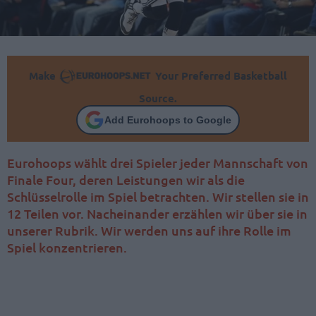
Make
Your Preferred Basketball
Source.
Add Eurohoops to Google
Eurohoops wählt drei Spieler jeder Mannschaft von
Finale Four, deren Leistungen wir als die
Schlüsselrolle im Spiel betrachten. Wir stellen sie in
12 Teilen vor. Nacheinander erzählen wir über sie in
unserer Rubrik. Wir werden uns auf ihre Rolle im
Spiel konzentrieren.