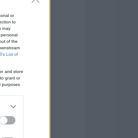
sonal or
ection to
ou may
 personal
out of the
 downstream
B’s List of
er and store
to grant or
ed purposes