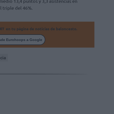
edió 13,4 puntos y 3,3 asistencias en
l triple del 46%.
en tu página de noticias de baloncesto.
ade Eurohoops a Google
cia