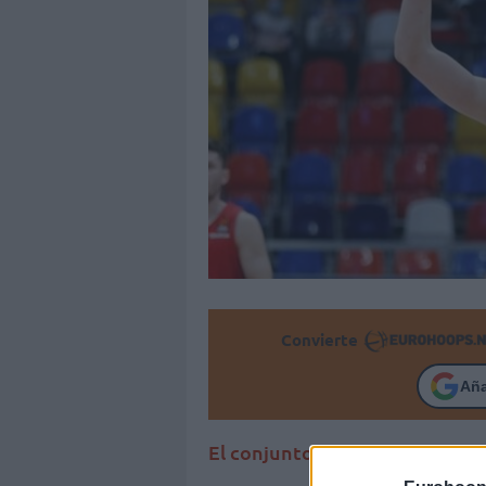
Convierte
Añ
El conjunto taronja avanza en 