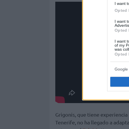
I want t
Opted 
I want 
Advertis
Opted 
I want t
of my P
was col
Opted 
Google 
Grigonis, que tiene experiencia 
Tenerife, no ha llegado a adapt