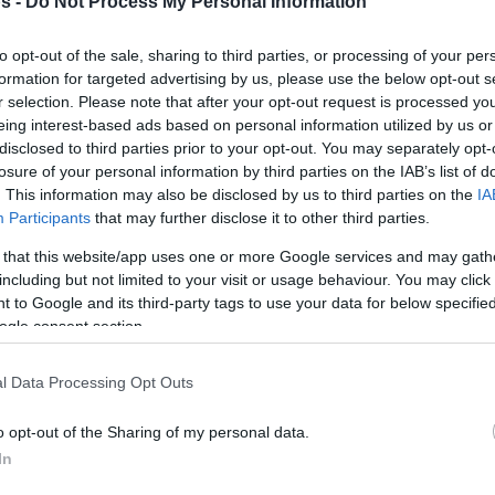
s -
Do Not Process My Personal Information
Por Eurohoops team
/
info@eurohoops.net
to opt-out of the sale, sharing to third parties, or processing of your per
formation for targeted advertising by us, please use the below opt-out s
Una vez decidido que
Pedro Martínez
r selection. Please note that after your opt-out request is processed y
eing interest-based ads based on personal information utilized by us or
sea el elegido
para volver a hacerse
disclosed to third parties prior to your opt-out. You may separately opt-
Valencia
cargo del banquillo, el
losure of your personal information by third parties on the IAB’s list of
Basket
comienza a construir su
. This information may also be disclosed by us to third parties on the
IA
Participants
that may further disclose it to other third parties.
proyecto de para la próxima
temporada, en la que posiblemente
 that this website/app uses one or more Google services and may gath
including but not limited to your visit or usage behaviour. You may click 
compita en la Euroliga.
 to Google and its third-party tags to use your data for below specifi
ogle consent section.
a prioridad es cerrar al nuevo entrenador, el
Marius Grigonis
on
. El jugador del
CSKA
de
l Data Processing Opt Outs
l
Valencia
Basket esta misma temporada, tras
ero no se alcanzó acuerdo y
se decidió fichar
o opt-out of the Sharing of my personal data.
In