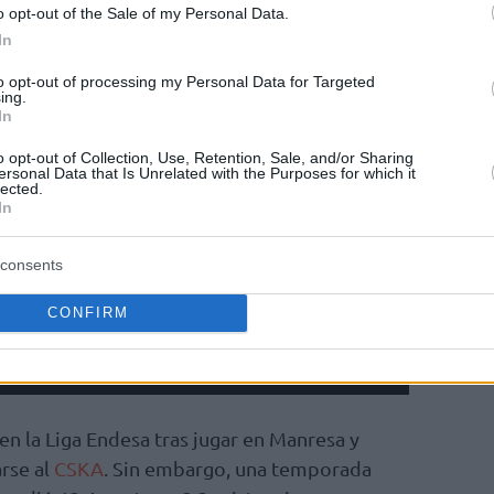
o opt-out of the Sale of my Personal Data.
In
to opt-out of processing my Personal Data for Targeted
ing.
In
o opt-out of Collection, Use, Retention, Sale, and/or Sharing
ersonal Data that Is Unrelated with the Purposes for which it
lected.
In
consents
CONFIRM
en la Liga Endesa tras jugar en Manresa y
arse al
CSKA
. Sin embargo, una temporada