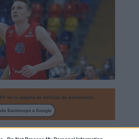
en tu página de noticias de baloncesto.
ade Eurohoops a Google
el fichaje del tirador del CSKA de Moscú.