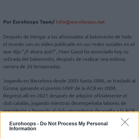
Por Eurohoops Team/
info@eurohoops.net
Después de intrigar a los aficionados al baloncesto de todo
el mundo con un video publicado en sus redes sociales en el
que dijo “¿Y ahora qué?”, Marc Gasol ha anunciado hoy su
retirada del baloncesto, después de realizar una exitosa
carrera de 20 temporadas.
Jugando en Barcelona desde 2003 hasta 2006, se trasladó al
Girona, ganando el premio MVP de la ACB en 2008.
Regresó allí en 2021 después de adquirir oficialmente el
club catalán, jugando mientras desempeñaba labores de
presidente y llevando al club gerundense de vuelta a la ACB.
Eurohoops -
Do Not Process My Personal
Lo más destacado de su carrera fue su paso por la NBA,
Information
donde comenzó siendo seleccionado en la 48ª posición en el