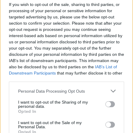
Draft de la NBA de 2007 por los
Los Angeles Lakers
.
If you wish to opt-out of the sale, sharing to third parties, or
Inmediatamente se trasladó a Memphis, donde estuvo
processing of your personal or sensitive information for
desde 2008 hasta 2019, y donde, además, se espera que le
targeted advertising by us, please use the below opt-out
retiren el número 33, según informó Shams Charania.
section to confirm your selection. Please note that after your
opt-out request is processed you may continue seeing
El center español también ganó un anillo con los
Toronto
interest-based ads based on personal information utilized by
us or personal information disclosed to third parties prior to
Raptors
en 2019 junto al entrenador del equipo nacional,
your opt-out. You may separately opt-out of the further
Sergio Scariolo, con quien levantó también dos Copas del
disclosure of your personal information by third parties on the
Mundo (2006 y 2019) y dos EuroBasket (2009 y 2011).
IAB’s list of downstream participants. This information may
also be disclosed by us to third parties on the
IAB’s List of
También obtuvo medallas de plata en los Juegos Olímpicos
Downstream Participants
that may further disclose it to other
de 2008 en Pekín, en los Juegos Olímpicos de 2012 en
third parties.
Londres y en el EuroBasket de la FIBA ​​de 2007, además de
Please note that this website/app uses one or more Google
Personal Data Processing Opt Outs
las medallas de bronce en el EuroBasket 2013 y 2017.
services and may gather and store information including but
not limited to your visit or usage behaviour. You may click to
I want to opt-out of the Sharing of my
personal data.
grant or deny consent to Google and its third-party tags to
Opted In
use your data for below specified purposes in below Google
consent section.
I want to opt-out of the Sale of my
Personal Data.
Opted In