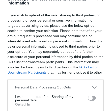
Information
burgalés ➡️
https://t.co/JuGXuzNLnA
If you wish to opt-out of the sale, sharing to third parties, or
💪 ¡Mucha suerte, Dusan!
processing of your personal or sensitive information for
pic.twitter.com/4NSlbkzWXL
targeted advertising by us, please use the below opt-out
section to confirm your selection. Please note that after your
opt-out request is processed you may continue seeing
interest-based ads based on personal information utilized by
us or personal information disclosed to third parties prior to
your opt-out. You may separately opt-out of the further
disclosure of your personal information by third parties on the
IAB’s list of downstream participants. This information may
also be disclosed by us to third parties on the
IAB’s List of
Downstream Participants
that may further disclose it to other
third parties.
Please note that this website/app uses one or more Google
Personal Data Processing Opt Outs
services and may gather and store information including but
not limited to your visit or usage behaviour. You may click to
I want to opt-out of the Sharing of my
personal data.
grant or deny consent to Google and its third-party tags to
Opted In
use your data for below specified purposes in below Google