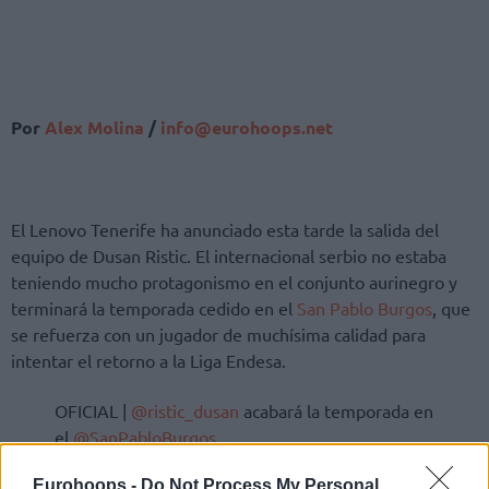
Por
Alex Molina
/
info@eurohoops.net
El Lenovo Tenerife ha anunciado esta tarde la salida del
equipo de Dusan Ristic. El internacional serbio no estaba
teniendo mucho protagonismo en el conjunto aurinegro y
terminará la temporada cedido en el
San Pablo Burgos
, que
se refuerza con un jugador de muchísima calidad para
intentar el retorno a la Liga Endesa.
OFICIAL |
@ristic_dusan
acabará la temporada en
el
@SanPabloBurgos
Eurohoops -
Do Not Process My Personal
🔘 El pívot serbio jugará cedido en el equipo